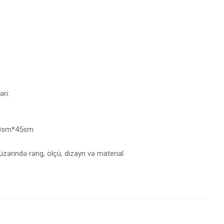
əri:
50sm*45sm
üzərində rəng, ölçü, dizayn və material