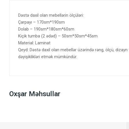
Dəstə daxil olan mebellərin ölçüləri:
Çarpayı – 170sm*190sm
Dolab – 190sm*180sm*60sm
Kiçik tumba (2 ədəd) – 50sm*50sm*45sm
Material: Laminat
Qeyd: Dəstə daxil olan mebellər üzərində rəng, ölçü, dizayn
dəyişiklikləri etmək mümkündür.
Oxşar Məhsullar