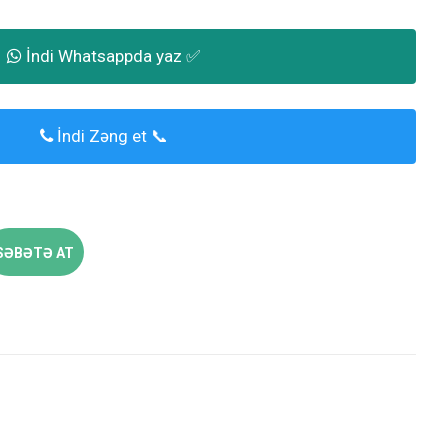
İndi Whatsappda yaz ✅
İndi Zəng et 📞
SƏBƏTƏ AT