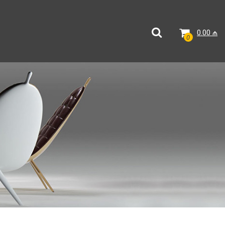
0.00
₼
0