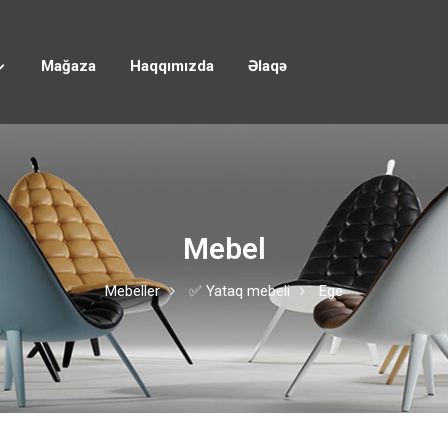
Mağaza
Haqqımızda
Əlaqə
Mebel
Mebeller
✅ Yataq mebeli
Ege