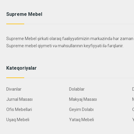
Supreme Mebel
Supreme Mebel şirkəti olaraq fəaliyyətimizin mərkəzində hər zaman
Supreme mebel qiymeti və məhsullarının keyfiyyəti ilə fərqlənir.
Kateqoriyalar
Divanlar
Dolablar
Jurnal Masası
Makyaj Masası
Ofis Mebelləri
Geyim Dolabı
Uşaq Mebeli
Yataq Mebeli