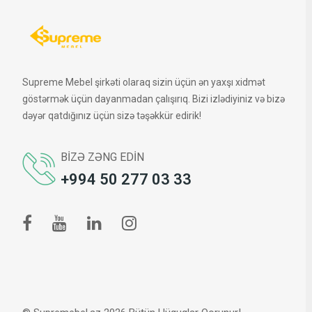
Supreme Mebel şirkəti olaraq sizin üçün ən yaxşı xidmət
göstərmək üçün dayanmadan çalışırıq. Bizi izlədiyiniz və bizə
dəyər qatdığınız üçün sizə təşəkkür edirik!
BIZƏ ZƏNG EDIN
+994 50 277 03 33