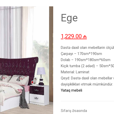
Ege
1,229.00
₼
Dəstə daxil olan mebellərin ölçül
Çarpayı – 170sm*190sm
Dolab – 190sm*180sm*60sm
Kiçik tumba (2 ədəd) – 50sm*
Material: Laminat
Qeyd: Dəstə daxil olan mebellər 
dəyişiklikləri etmək mümkündür.
Yataq mebeli
Sifariş Əsasında