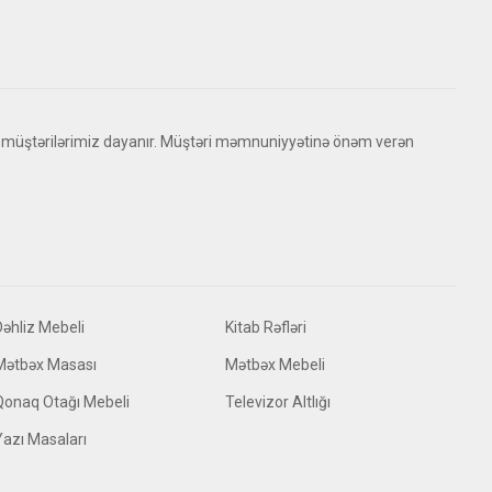
 müştərilərimiz dayanır. Müştəri məmnuniyyətinə önəm verən
Dəhliz Mebeli
Kitab Rəfləri
Mətbəx Masası
Mətbəx Mebeli
Qonaq Otağı Mebeli
Televizor Altlığı
Yazı Masaları