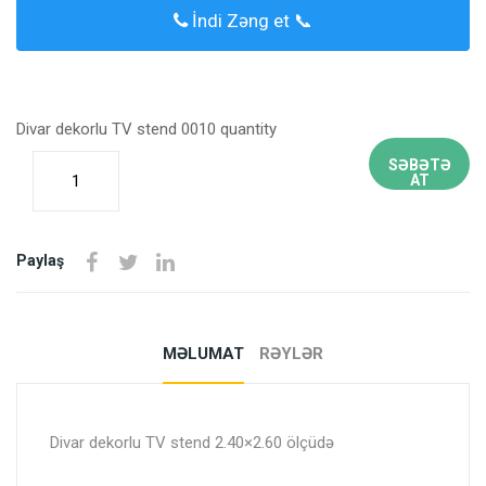
İndi Zəng et 📞
Divar dekorlu TV stend 0010 quantity
SƏBƏTƏ
AT
Paylaş
MƏLUMAT
RƏYLƏR
Divar dekorlu TV stend 2.40×2.60 ölçüdə