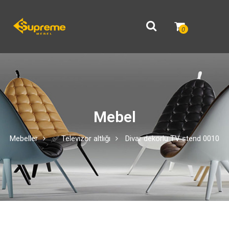
0
Mebel
Mebeller
✅ Televizor altlığı
Divar dekorlu TV stend 0010