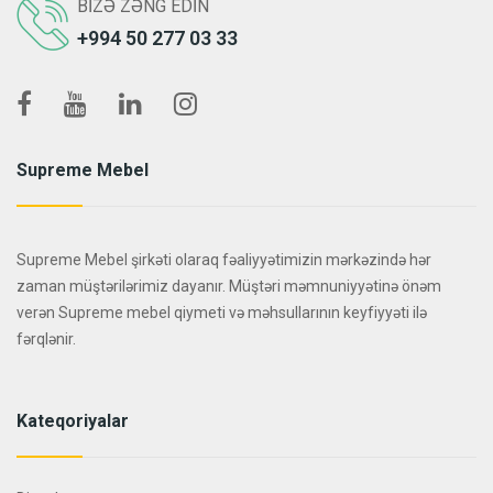
BIZƏ ZƏNG EDIN
+994 50 277 03 33
Supreme Mebel
Supreme Mebel şirkəti olaraq fəaliyyətimizin mərkəzində hər
zaman müştərilərimiz dayanır. Müştəri məmnuniyyətinə önəm
verən Supreme mebel qiymeti və məhsullarının keyfiyyəti ilə
fərqlənir.
Kateqoriyalar