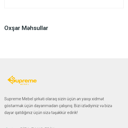
Oxşar Məhsullar
Supreme Mebel şirkəti olaraq sizin üçün ən yaxşı xidmət
göstərmək üçün dayanmadan çalışırıq. Bizi izlədiyiniz və bizə
dəyər qatdığınız üçün sizə təşəkkür edirik!