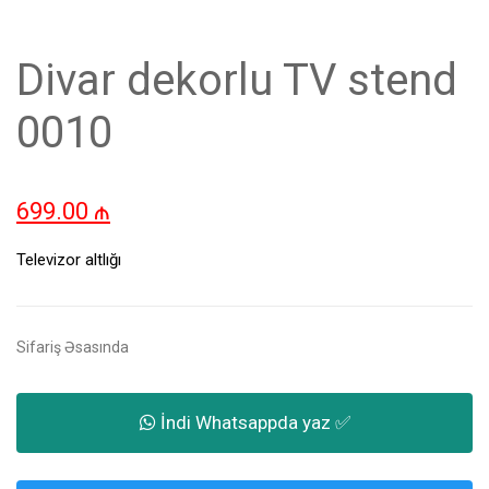
Divar dekorlu TV stend
0010
699.00
₼
Televizor altlığı
Sifariş Əsasında
İndi Whatsappda yaz ✅