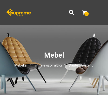
0
Mebel
Mebeller
✅ Televizor altlığı
Dante TV stend