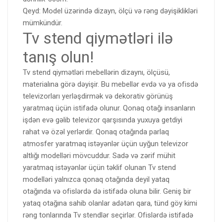
Qeyd: Model üzərində dizayn, ölçü və rəng dəyişiklikləri
mümkündür.
Tv stend qiymətləri ilə
tanış olun!
Tv stend qiymətləri mebellərin dizaynı, ölçüsü,
materialına görə dəyişir. Bu mebellər evdə və ya ofisdə
televizorları yerləşdirmək və dekorativ görünüş
yaratmaq üçün istifadə olunur. Qonaq otağı insanların
işdən evə gəlib televizor qarşısında yuxuya getdiyi
rahat və özəl yerlərdir. Qonaq otağında parlaq
atmosfer yaratmaq istəyənlər üçün uyğun televizor
altlığı modelləri mövcuddur. Sadə və zərif mühit
yaratmaq istəyənlər üçün təklif olunan Tv stend
modelləri yalnızca qonaq otağında deyil yataq
otağında və ofislərdə də istifadə oluna bilir. Geniş bir
yataq otağına sahib olanlar adətən qara, tünd göy kimi
rəng tonlarında Tv stendlər seçirlər. Ofislərdə istifadə