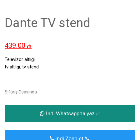
Dante TV stend
439.00
₼
Televizor altlığı
tv altligi
,
tv stend
Sifariş Əsasında
İndi Whatsappda yaz ✅
İndi Zəng et 📞