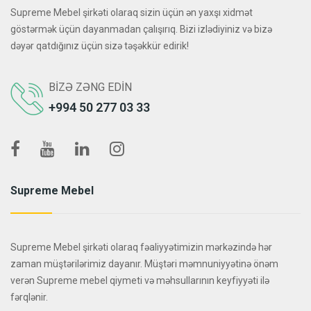
Supreme Mebel şirkəti olaraq sizin üçün ən yaxşı xidmət
göstərmək üçün dayanmadan çalışırıq. Bizi izlədiyiniz və bizə
dəyər qatdığınız üçün sizə təşəkkür edirik!
BIZƏ ZƏNG EDIN
+994 50 277 03 33
Supreme Mebel
Supreme Mebel şirkəti olaraq fəaliyyətimizin mərkəzində hər
zaman müştərilərimiz dayanır. Müştəri məmnuniyyətinə önəm
verən Supreme mebel qiymeti və məhsullarının keyfiyyəti ilə
fərqlənir.