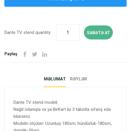
Dante TV stend quantity
SƏBƏTƏ AT
Paylaş
MƏLUMAT
RƏYLƏR
Dante TV stend modeli
Nağd ödənişlə və ya BirKart ilə 3 taksitlə sifariş edə
bilərsiniz.
Modelin ölçüləri: Uzunluq-180sm, hündürlük-180sm,
dərinlik-30sm.