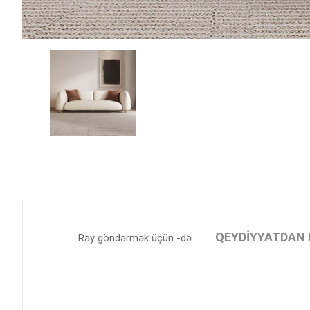
QEYDIYYATDAN 
Rəy göndərmək üçün -də