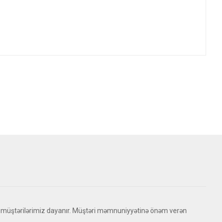
 müştərilərimiz dayanır. Müştəri məmnuniyyətinə önəm verən