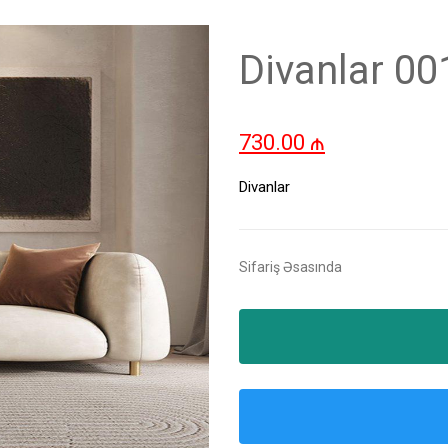
Divanlar 00
730.00
₼
Divanlar
Sifariş Əsasında