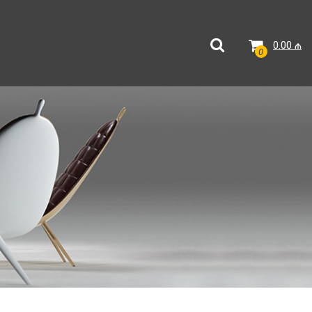
0.00
₼
0