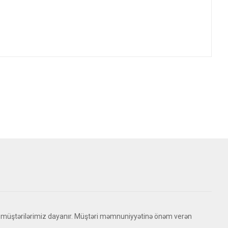
 müştərilərimiz dayanır. Müştəri məmnuniyyətinə önəm verən