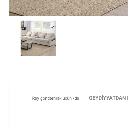
QEYDIYYATDAN 
Rəy göndərmək üçün -də