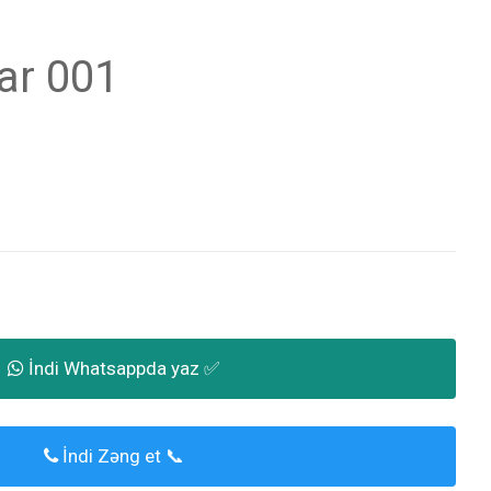
ar 001
İndi Whatsappda yaz ✅
İndi Zəng et 📞