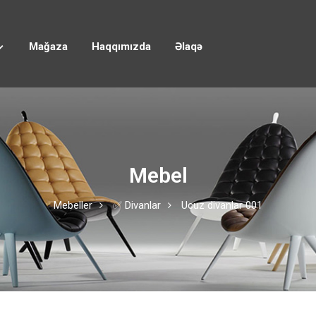
Mağaza
Haqqımızda
Əlaqə
Mebel
Mebeller
✅ Divanlar
Ucuz divanlar 001