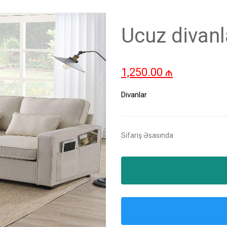
Ucuz divanl
1,250.00
₼
Divanlar
Sifariş Əsasında