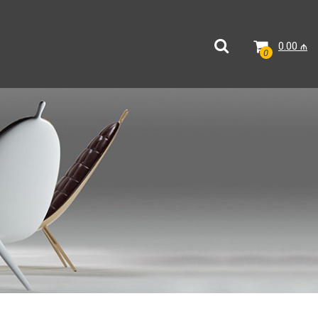
0.00
₼
0