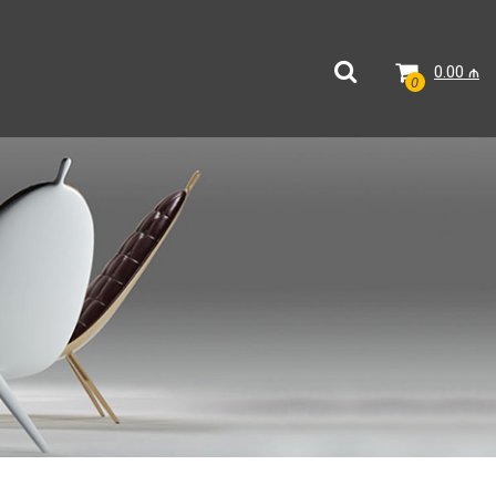
0.00
₼
0