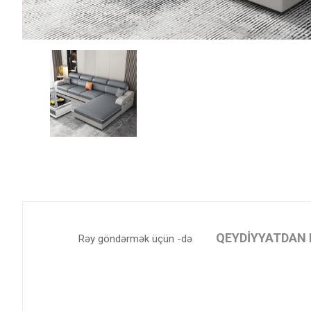
QEYDIYYATDAN 
Rəy göndərmək üçün -də