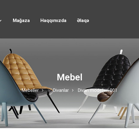
Mağaza
Haqqımızda
Əlaqə
Mebel
Mebeller
✅ Divanlar
Divan modelleri 001