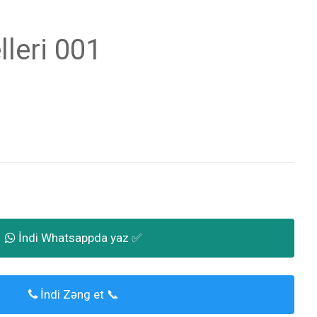
leri 001
İndi Whatsappda yaz ✅
İndi Zəng et 📞