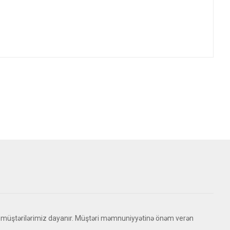
 müştərilərimiz dayanır. Müştəri məmnuniyyətinə önəm verən