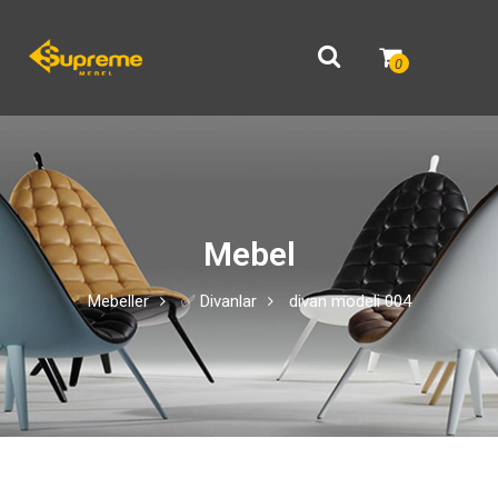
0
Mebel
Mebeller
✅ Divanlar
divan modeli 004