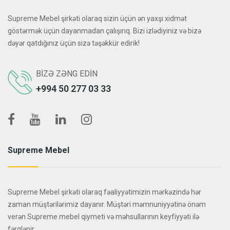
Supreme Mebel şirkəti olaraq sizin üçün ən yaxşı xidmət
göstərmək üçün dayanmadan çalışırıq. Bizi izlədiyiniz və bizə
dəyər qatdığınız üçün sizə təşəkkür edirik!
BIZƏ ZƏNG EDIN
+994 50 277 03 33
Supreme Mebel
Supreme Mebel şirkəti olaraq fəaliyyətimizin mərkəzində hər
zaman müştərilərimiz dayanır. Müştəri məmnuniyyətinə önəm
verən Supreme mebel qiymeti və məhsullarının keyfiyyəti ilə
fərqlənir.