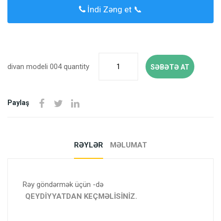
İndi Zəng et 📞
divan modeli 004 quantity
SƏBƏTƏ AT
Paylaş
RƏYLƏR
MƏLUMAT
Rəy göndərmək üçün -də
QEYDIYYATDAN KEÇMƏLISINIZ.