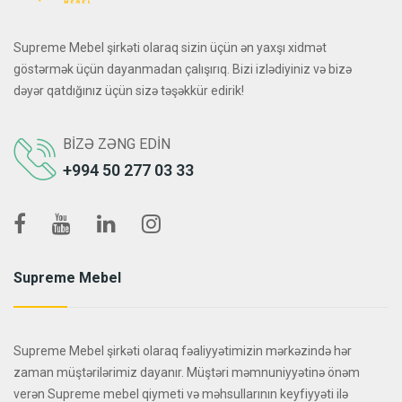
Supreme Mebel şirkəti olaraq sizin üçün ən yaxşı xidmət
göstərmək üçün dayanmadan çalışırıq. Bizi izlədiyiniz və bizə
dəyər qatdığınız üçün sizə təşəkkür edirik!
BIZƏ ZƏNG EDIN
+994 50 277 03 33
Supreme Mebel
Supreme Mebel şirkəti olaraq fəaliyyətimizin mərkəzində hər
zaman müştərilərimiz dayanır. Müştəri məmnuniyyətinə önəm
verən Supreme mebel qiymeti və məhsullarının keyfiyyəti ilə