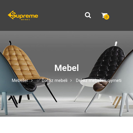
0
Mebel
Mebeller
✅ Dəhliz mebeli
Dehliz mebelleri qiymeti