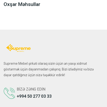
Oxşar Məhsullar
Supreme Mebel şirkəti olaraq sizin üçün ən yaxşı xidmət
göstərmək üçün dayanmadan çalışırıq. Bizi izlədiyiniz və bizə
dəyər qatdığınız üçün sizə təşəkkür edirik!
BIZƏ ZƏNG EDIN
+994 50 277 03 33