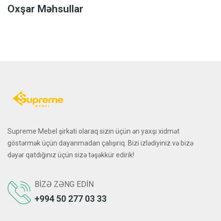
Oxşar Məhsullar
Supreme Mebel şirkəti olaraq sizin üçün ən yaxşı xidmət
göstərmək üçün dayanmadan çalışırıq. Bizi izlədiyiniz və bizə
dəyər qatdığınız üçün sizə təşəkkür edirik!
BIZƏ ZƏNG EDIN
+994 50 277 03 33