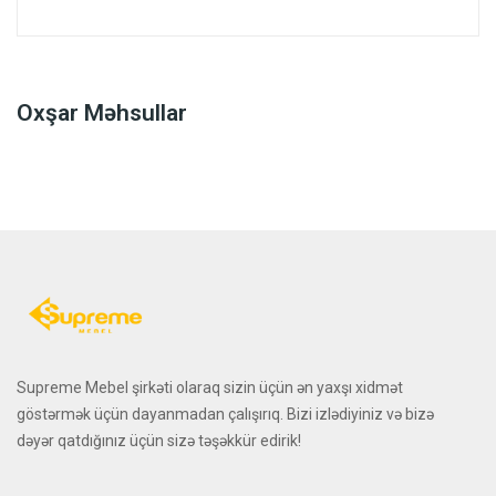
Oxşar Məhsullar
Supreme Mebel şirkəti olaraq sizin üçün ən yaxşı xidmət
göstərmək üçün dayanmadan çalışırıq. Bizi izlədiyiniz və bizə
dəyər qatdığınız üçün sizə təşəkkür edirik!