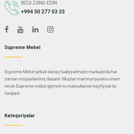
BIZƏ ZƏNG EDIN
+994 50 277 03 33
Supreme Mebel
Supreme Mebel şirkəti olaraq fəaliyyətimizin mərkəzində hər
zaman müştərilərimiz dayanır. Müştəri məmnuniyyətinə önəm
verən Supreme mebel qiymeti və məhsullarının keyfiyyəti ilə
fərqlənir.
Kateqoriyalar