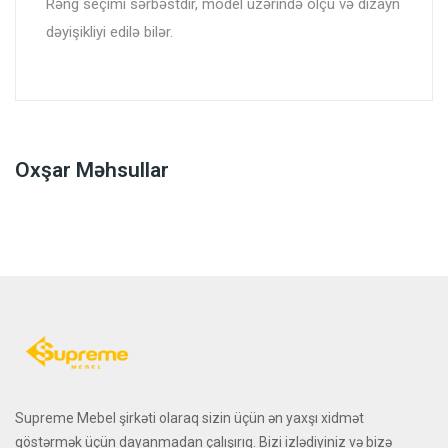
Rəng seçimi sərbəstdir, model üzərində ölçü və dizayn
dəyişikliyi edilə bilər.
Oxşar Məhsullar
Supreme Mebel şirkəti olaraq sizin üçün ən yaxşı xidmət
göstərmək üçün dayanmadan çalışırıq. Bizi izlədiyiniz və bizə