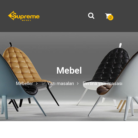
0
Mebel
Mebeller
✅ Yazı masaları
Bertina yazı masası