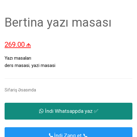
Bertina yazı masası
269.00
₼
Yazı masaları
ders masasi
,
yazi masasi
Sifariş Əsasında
İndi Whatsappda yaz ✅
İndi Zəng et 📞