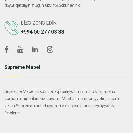
dəyər qatdığınız üçün sizə təşəkkür edirik!
BIZƏ ZƏNG EDIN
+994 50 277 03 33
Supreme Mebel
Supreme Mebel şirkəti olaraq fəaliyyətimizin mərkəzində hər
zaman müştərilərimiz dayanır. Müştəri məmnuniyyətinə önəm
verən Supreme mebel qiymeti və məhsullarının keyfiyyəti ilə
fərqlənir.