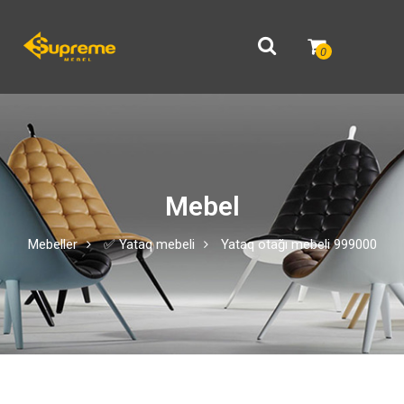
0
Mebel
Mebeller
✅ Yataq mebeli
Yataq otağı mebeli 999000