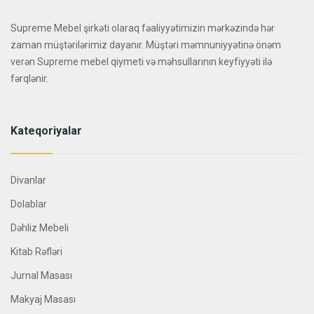
Supreme Mebel şirkəti olaraq fəaliyyətimizin mərkəzində hər
zaman müştərilərimiz dayanır. Müştəri məmnuniyyətinə önəm
verən Supreme mebel qiymeti və məhsullarının keyfiyyəti ilə
fərqlənir.
Kateqoriyalar
Divanlar
Dolablar
Dəhliz Mebeli
Kitab Rəfləri
Jurnal Masası
Makyaj Masası