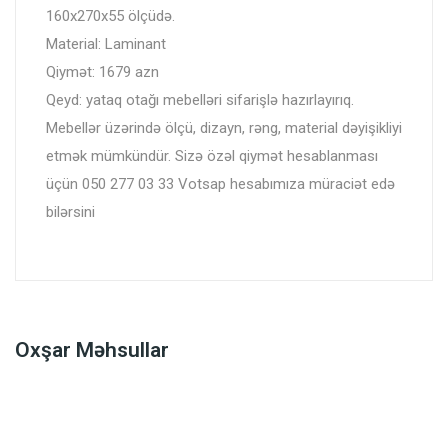
160x270x55 ölçüdə.
Material: Laminant
Qiymət: 1679 azn
Qeyd: yataq otağı mebelləri sifarişlə hazırlayırıq.
Mebellər üzərində ölçü, dizayn, rəng, material dəyişikliyi
etmək mümkündür. Sizə özəl qiymət hesablanması
üçün 050 277 03 33 Votsap hesabımıza müraciət edə
bilərsini
Oxşar Məhsullar