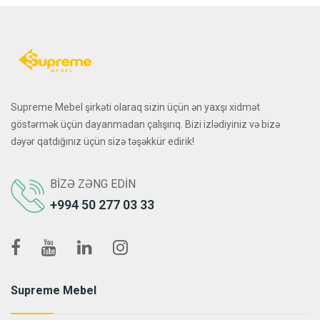
Supreme Mebel şirkəti olaraq sizin üçün ən yaxşı xidmət
göstərmək üçün dayanmadan çalışırıq. Bizi izlədiyiniz və bizə
dəyər qatdığınız üçün sizə təşəkkür edirik!
BIZƏ ZƏNG EDIN
+994 50 277 03 33
Supreme Mebel