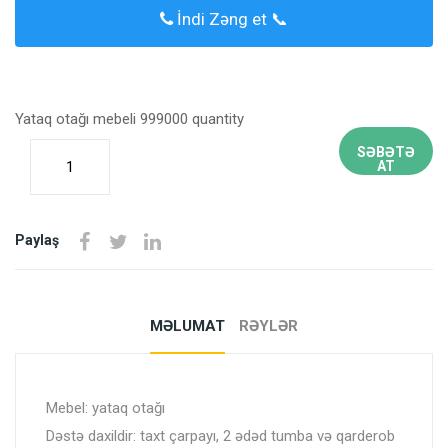
İndi Zəng et 📞
Yataq otağı mebeli 999000 quantity
SƏBƏTƏ
AT
Paylaş
MƏLUMAT
RƏYLƏR
Mebel: yataq otağı
Dəstə daxildir: taxt çarpayı, 2 ədəd tumba və qarderob