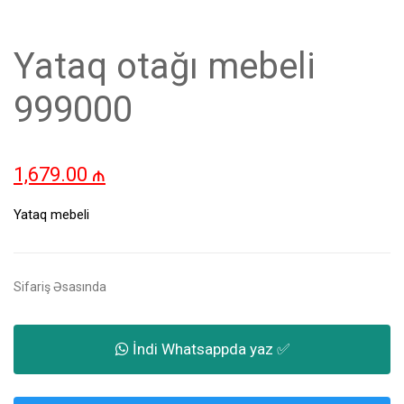
Yataq otağı mebeli
999000
1,679.00
₼
Yataq mebeli
Sifariş Əsasında
İndi Whatsappda yaz ✅