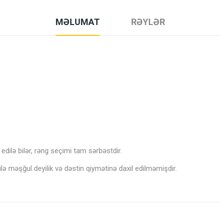
MƏLUMAT
RƏYLƏR
edilə bilər, rəng seçimi tam sərbəstdir.
 ilə məşğul deyilik və dəstin qiymətinə daxil edilməmişdir.