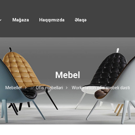
Mağaza
Haqqımızda
Əlaqə
Mebel
Mebeller
✅ Ofis mebelləri
Workstation ofis mebeli dəsti