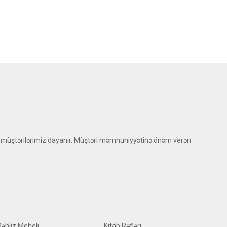
 müştərilərimiz dayanır. Müştəri məmnuniyyətinə önəm verən
Dəhliz Mebeli
Kitab Rəfləri