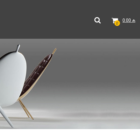
0.00
₼
0