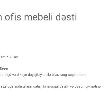
 ofis mebeli dəsti
0sm * 75sm
*40sm
ə ölçü və dizayn dəyişikliyi edilə bilər, rəng seçimi tam
stul tipli məhsulların satışı ilə məşğul deyilik və dəstin qiymətinə