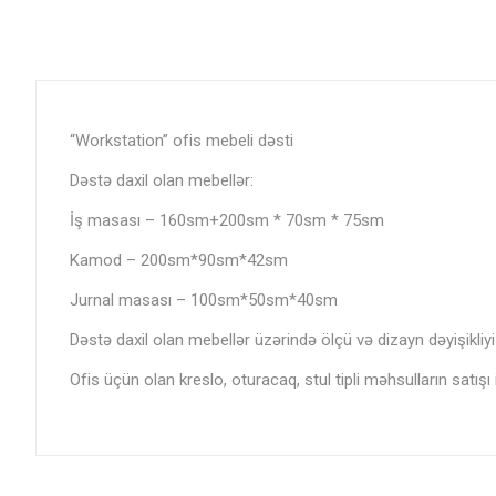
“Workstation” ofis mebeli dəsti
Dəstə daxil olan mebellər:
İş masası – 160sm+200sm * 70sm * 75sm
Kamod – 200sm*90sm*42sm
Jurnal masası – 100sm*50sm*40sm
Dəstə daxil olan mebellər üzərində ölçü və dizayn dəyişikliyi 
Ofis üçün olan kreslo, oturacaq, stul tipli məhsulların satışı