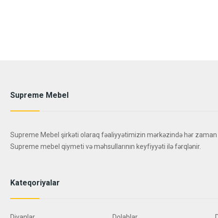
Supreme Mebel
Supreme Mebel şirkəti olaraq fəaliyyətimizin mərkəzində hər zaman
Supreme mebel qiymeti və məhsullarının keyfiyyəti ilə fərqlənir.
Kateqoriyalar
Divanlar
Dolablar