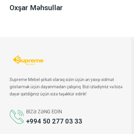
Oxşar Məhsullar
Supreme Mebel şirkəti olaraq sizin üçün ən yaxşı xidmət
göstərmək üçün dayanmadan çalışırıq. Bizi izlədiyiniz və bizə
dəyər qatdığınız üçün sizə təşəkkür edirik!
BIZƏ ZƏNG EDIN
+994 50 277 03 33