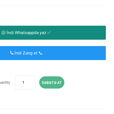
İndi Whatsappda yaz ✅
İndi Zəng et 📞
uantity
SƏBƏTƏ AT