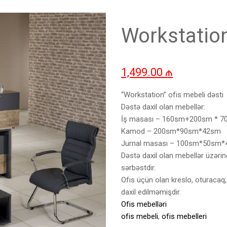
Workstation
1,499.00
₼
“Workstation” ofis mebeli dəsti
Dəstə daxil olan mebellər:
İş masası – 160sm+200sm * 7
Kamod – 200sm*90sm*42sm
Jurnal masası – 100sm*50sm
Dəstə daxil olan mebellər üzərind
sərbəstdir.
Ofis üçün olan kreslo, oturacaq, 
daxil edilməmişdir.
Ofis mebelləri
ofis mebeli
,
ofis mebelleri