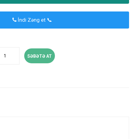
İndi Zəng et 📞
SƏBƏTƏ AT