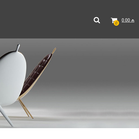
0.00
₼
0