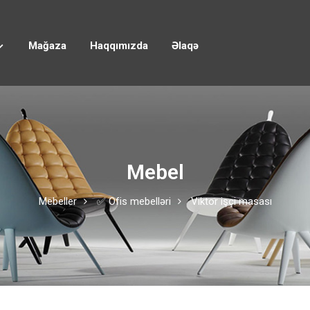
Mağaza
Haqqımızda
Əlaqə
Mebel
Mebeller
✅ Ofis mebelləri
Viktor işçi masası