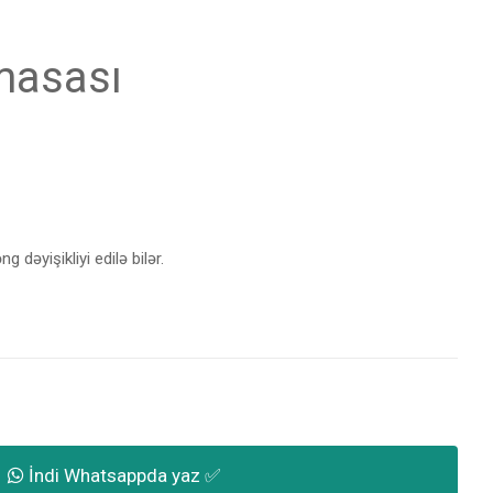
 masası
 dəyişikliyi edilə bilər.
İndi Whatsappda yaz ✅