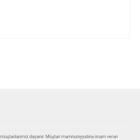
 müştərilərimiz dayanır. Müştəri məmnuniyyətinə önəm verən