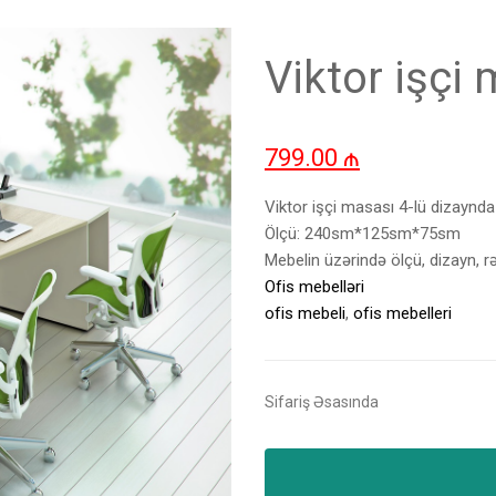
Viktor işçi
799.00
₼
Viktor işçi masası 4-lü dizaynda
Ölçü: 240sm*125sm*75sm
Mebelin üzərində ölçü, dizayn, rəng
Ofis mebelləri
ofis mebeli
,
ofis mebelleri
Sifariş Əsasında