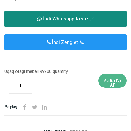
İndi Whatsappda yaz ✅
İndi Zəng et 📞
Uşaq otağı mebeli 99900 quantity
SƏBƏTƏ
AT
Paylaş