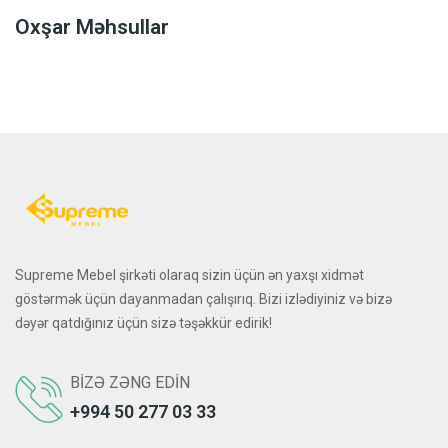
Oxşar Məhsullar
Supreme Mebel şirkəti olaraq sizin üçün ən yaxşı xidmət
göstərmək üçün dayanmadan çalışırıq. Bizi izlədiyiniz və bizə
dəyər qatdığınız üçün sizə təşəkkür edirik!
BIZƏ ZƏNG EDIN
+994 50 277 03 33