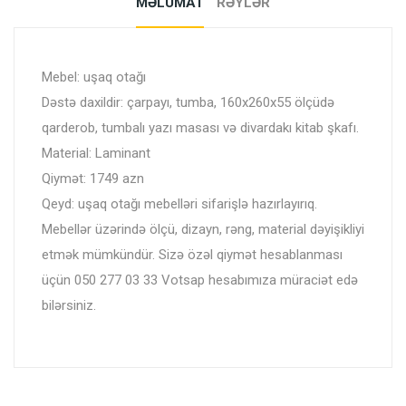
MƏLUMAT
RƏYLƏR
Mebel: uşaq otağı
Dəstə daxildir: çarpayı, tumba, 160x260x55 ölçüdə
qarderob, tumbalı yazı masası və divardakı kitab şkafı.
Material: Laminant
Qiymət: 1749 azn
Qeyd: uşaq otağı mebelləri sifarişlə hazırlayırıq.
Mebellər üzərində ölçü, dizayn, rəng, material dəyişikliyi
etmək mümkündür. Sizə özəl qiymət hesablanması
üçün 050 277 03 33 Votsap hesabımıza müraciət edə
bilərsiniz.