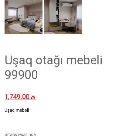
Uşaq otağı mebeli
99900
1,749.00
₼
Uşaq mebeli
Sifariş Əsasında