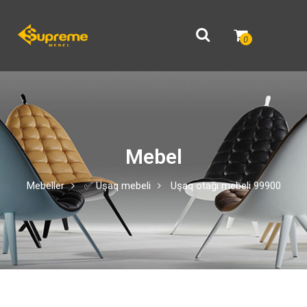
0
Mebel
Mebeller
✅ Uşaq mebeli
Uşaq otağı mebeli 99900