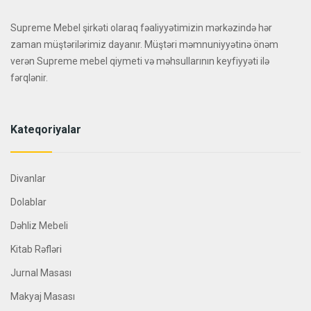
Supreme Mebel şirkəti olaraq fəaliyyətimizin mərkəzində hər
zaman müştərilərimiz dayanır. Müştəri məmnuniyyətinə önəm
verən Supreme mebel qiymeti və məhsullarının keyfiyyəti ilə
fərqlənir.
Kateqoriyalar
Divanlar
Dolablar
Dəhliz Mebeli
Kitab Rəfləri
Jurnal Masası
Makyaj Masası