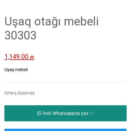
Uşaq otağı mebeli
30303
1,149.00
₼
Uşaq mebeli
Sifariş Əsasında
İndi Whatsappda yaz ✅