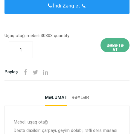
İndi Zəng et 📞
Uşaq otağı mebeli 30303 quantity
SƏBƏTƏ
AT
Paylaş
MƏLUMAT
RƏYLƏR
Mebel: uşaq otağı
Dəstə daxildir: çarpayı, geyim dolabı, rəfli dərs masası