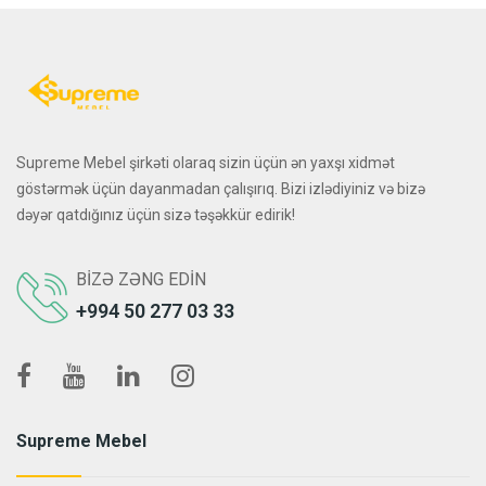
Supreme Mebel şirkəti olaraq sizin üçün ən yaxşı xidmət
göstərmək üçün dayanmadan çalışırıq. Bizi izlədiyiniz və bizə
dəyər qatdığınız üçün sizə təşəkkür edirik!
BIZƏ ZƏNG EDIN
+994 50 277 03 33
Supreme Mebel