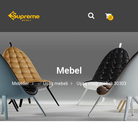
0
Mebel
Mebeller
✅ Uşaq mebeli
Uşaq otağı mebeli 30303