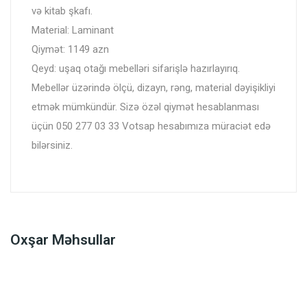
və kitab şkafı.
Material: Laminant
Qiymət: 1149 azn
Qeyd: uşaq otağı mebelləri sifarişlə hazırlayırıq.
Mebellər üzərində ölçü, dizayn, rəng, material dəyişikliyi
etmək mümkündür. Sizə özəl qiymət hesablanması
üçün 050 277 03 33 Votsap hesabımıza müraciət edə
bilərsiniz.
Oxşar Məhsullar