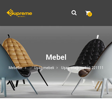
0
Mebel
Mebeller
✅ Uşaq mebeli
Uşaq otağı mebeli 221111