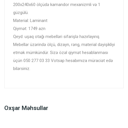
200x240x60 ölçüdə kamandor mexanizmli və 1
güzgülü.
Material: Laminant
Qiymət: 1749 azn
Qeyd: uşaq otağı mebelləri sifarişlə hazırlayırıq.
Mebellər üzərində ölçü, dizayn, rəng, material dəyişikliyi
etmək mümkündür. Sizə özəl qiymət hesablanması
üçün 050 277 03 33 Votsap hesabımıza müraciət edə
bilərsiniz.
Oxşar Məhsullar