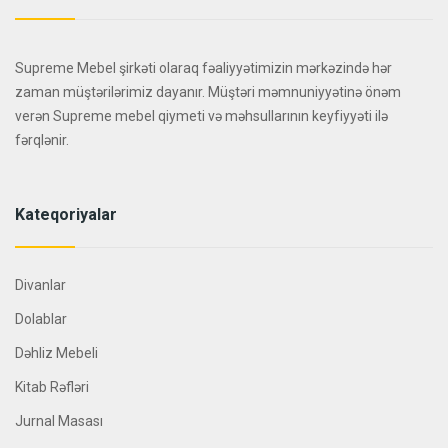
Supreme Mebel şirkəti olaraq fəaliyyətimizin mərkəzində hər
zaman müştərilərimiz dayanır. Müştəri məmnuniyyətinə önəm
verən Supreme mebel qiymeti və məhsullarının keyfiyyəti ilə
fərqlənir.
Kateqoriyalar
Divanlar
Dolablar
Dəhliz Mebeli
Kitab Rəfləri
Jurnal Masası