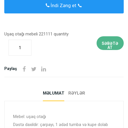
İndi Zəng et 📞
Uşaq otağı mebeli 221111 quantity
SƏBƏTƏ
AT
Paylaş
MƏLUMAT
RƏYLƏR
Mebel: uşaq otağı
Dəstə daxildir: çarpayı, 1 ədəd tumba və kupe dolab