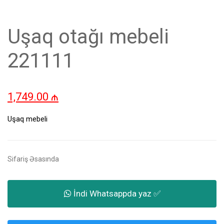
Uşaq otağı mebeli
221111
1,749.00
₼
Uşaq mebeli
Sifariş Əsasında
İndi Whatsappda yaz ✅