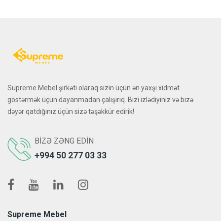
Supreme Mebel şirkəti olaraq sizin üçün ən yaxşı xidmət
göstərmək üçün dayanmadan çalışırıq. Bizi izlədiyiniz və bizə
dəyər qatdığınız üçün sizə təşəkkür edirik!
BIZƏ ZƏNG EDIN
+994 50 277 03 33
Supreme Mebel