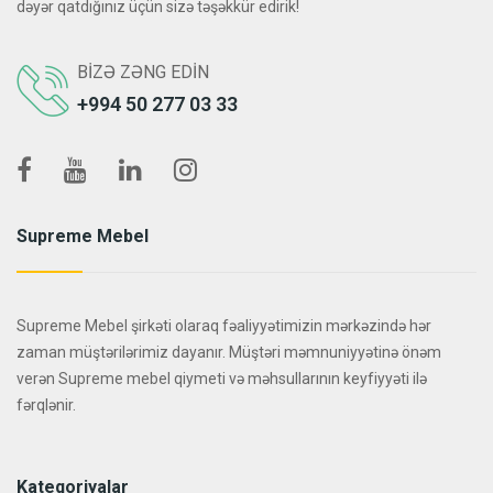
dəyər qatdığınız üçün sizə təşəkkür edirik!
BIZƏ ZƏNG EDIN
+994 50 277 03 33
Supreme Mebel
Supreme Mebel şirkəti olaraq fəaliyyətimizin mərkəzində hər
zaman müştərilərimiz dayanır. Müştəri məmnuniyyətinə önəm
verən Supreme mebel qiymeti və məhsullarının keyfiyyəti ilə
fərqlənir.
Kateqoriyalar