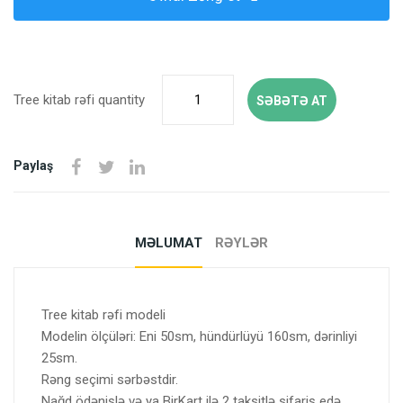
Tree kitab rəfi quantity
SƏBƏTƏ AT
Paylaş
MƏLUMAT
RƏYLƏR
Tree kitab rəfi modeli
Modelin ölçüləri: Eni 50sm, hündürlüyü 160sm, dərinliyi
25sm.
Rəng seçimi sərbəstdir.
Nağd ödənişlə və ya BirKart ilə 2 taksitlə sifariş edə