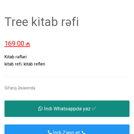
Tree kitab rəfi
169.00
₼
Kitab rəfləri
kitab refi
,
kitab refleri
Sifariş Əsasında
İndi Whatsappda yaz ✅
İndi Zəng et 📞