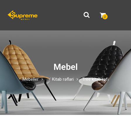
0
Mebel
Mebeller
✅ Kitab rəfləri
Tree kitab rəfi