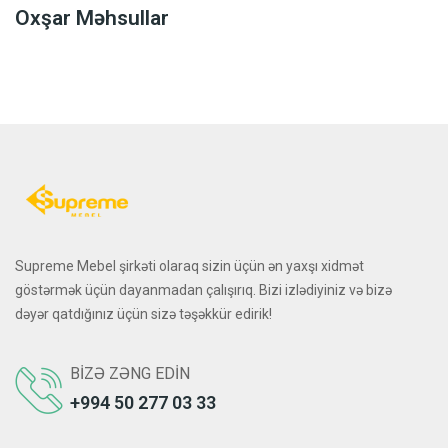
Oxşar Məhsullar
Supreme Mebel şirkəti olaraq sizin üçün ən yaxşı xidmət
göstərmək üçün dayanmadan çalışırıq. Bizi izlədiyiniz və bizə
dəyər qatdığınız üçün sizə təşəkkür edirik!
BIZƏ ZƏNG EDIN
+994 50 277 03 33