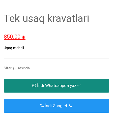
Tek usaq kravatlari
850.00
₼
Uşaq mebeli
Sifariş Əsasında
İndi Whatsappda yaz ✅
İndi Zəng et 📞