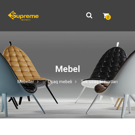
0
Mebel
Mebeller
✅ Uşaq mebeli
Tek usaq kravatlari