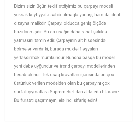
Bizim sizin üçün təklif etdiyimiz bu çarpayı modeli
yüksək keyfiyyətə sahib olmaqla yanaşı, həm də ideal
dizayna malikdir. Çarpayı olduqca geniş ölçüdə
hazırlanmışdır. Bu da uşağın daha rahat şəkildə
yatmasını təmin edir. Çarpayının alt hissəsində
bölmələr vardır ki, burada müxtəlif əşyaları
yerləşdirmək mümkündür. Bundna başqa bu model
yeni dəbə uyğundur və trend çarpayı modellərindən
hesab olunur. Tek usaq kravatlari içərisində ən çox
üstünlük verilən modeldən olan bu çarpayını çox
sərfəli qiymətlərə Supremebel-dən əldə edə bilərsiniz.
Bu fürsəti qaçırmayın, elə indi sifariş edin!