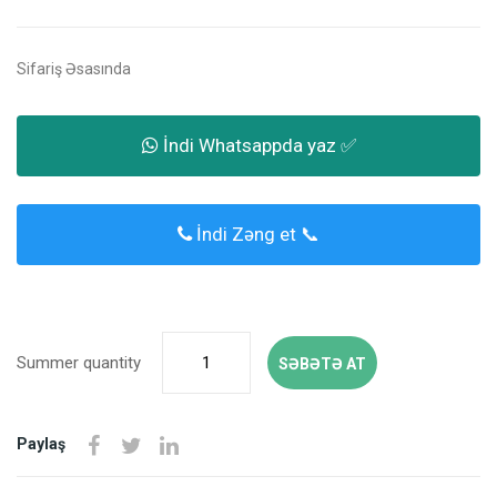
Sifariş Əsasında
İndi Whatsappda yaz ✅
İndi Zəng et 📞
Summer quantity
SƏBƏTƏ AT
Paylaş