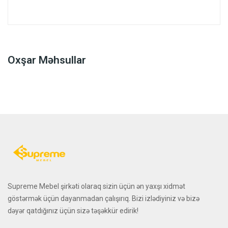
Oxşar Məhsullar
Supreme Mebel şirkəti olaraq sizin üçün ən yaxşı xidmət
göstərmək üçün dayanmadan çalışırıq. Bizi izlədiyiniz və bizə
dəyər qatdığınız üçün sizə təşəkkür edirik!