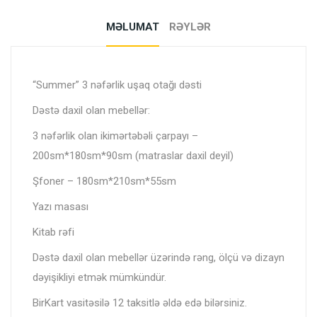
MƏLUMAT
RƏYLƏR
“Summer” 3 nəfərlik uşaq otağı dəsti
Dəstə daxil olan mebellər:
3 nəfərlik olan ikimərtəbəli çarpayı –
200sm*180sm*90sm (matraslar daxil deyil)
Şfoner – 180sm*210sm*55sm
Yazı masası
Kitab rəfi
Dəstə daxil olan mebellər üzərində rəng, ölçü və dizayn
dəyişikliyi etmək mümkündür.
BirKart vasitəsilə 12 taksitlə əldə edə bilərsiniz.