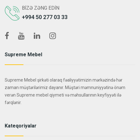
BIZƏ ZƏNG EDIN
+994 50 277 03 33
Supreme Mebel
Supreme Mebel şirkəti olaraq fəaliyyətimizin mərkəzində hər
zaman müştərilərimiz dayanır. Müştəri məmnuniyyətinə önəm
verən Supreme mebel qiymeti və məhsullarının keyfiyyəti ilə
fərqlənir.
Kateqoriyalar