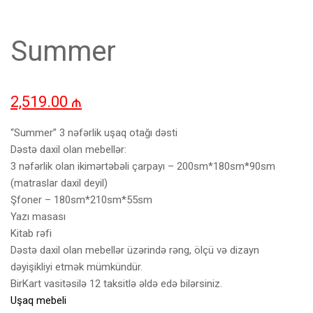
Summer
2,519.00
₼
“Summer” 3 nəfərlik uşaq otağı dəsti
Dəstə daxil olan mebellər:
3 nəfərlik olan ikimərtəbəli çarpayı – 200sm*180sm*90sm
(matraslar daxil deyil)
Şfoner – 180sm*210sm*55sm
Yazı masası
Kitab rəfi
Dəstə daxil olan mebellər üzərində rəng, ölçü və dizayn
dəyişikliyi etmək mümkündür.
BirKart vasitəsilə 12 taksitlə əldə edə bilərsiniz.
Uşaq mebeli