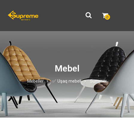
0
Mebel
Mebeller
✅ Uşaq mebeli
Summer