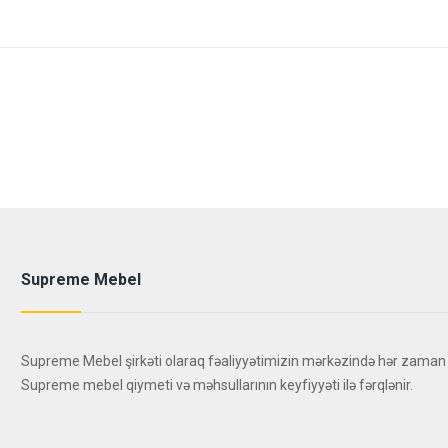
Supreme Mebel
Supreme Mebel şirkəti olaraq fəaliyyətimizin mərkəzində hər zaman
Supreme mebel qiymeti və məhsullarının keyfiyyəti ilə fərqlənir.