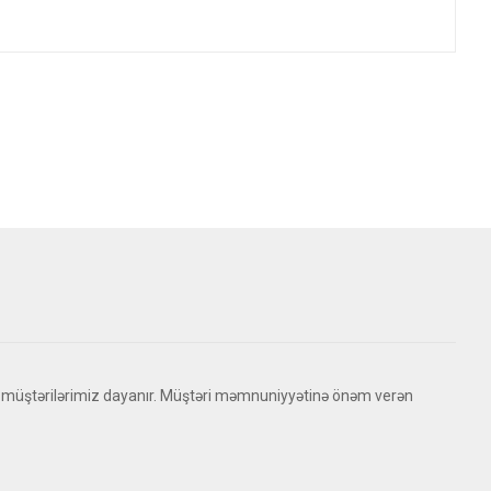
 müştərilərimiz dayanır. Müştəri məmnuniyyətinə önəm verən