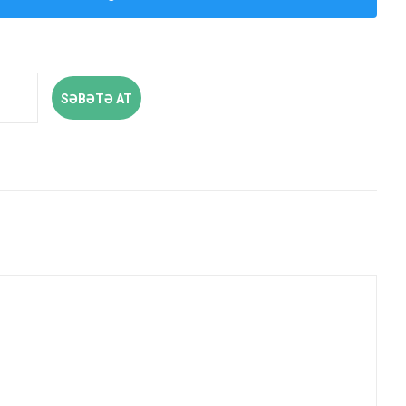
SƏBƏTƏ AT