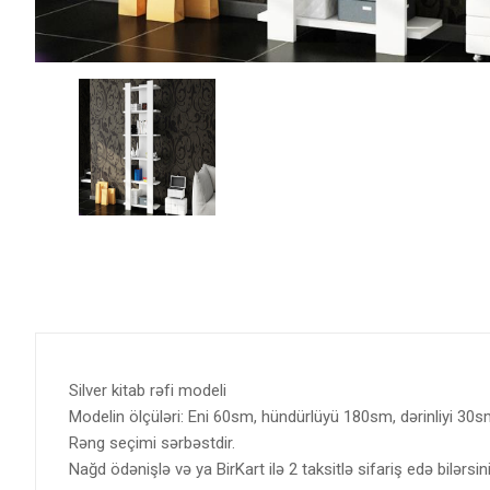
Silver kitab rəfi modeli
Modelin ölçüləri: Eni 60sm, hündürlüyü 180sm, dərinliyi 30s
Rəng seçimi sərbəstdir.
Nağd ödənişlə və ya BirKart ilə 2 taksitlə sifariş edə bilərsini