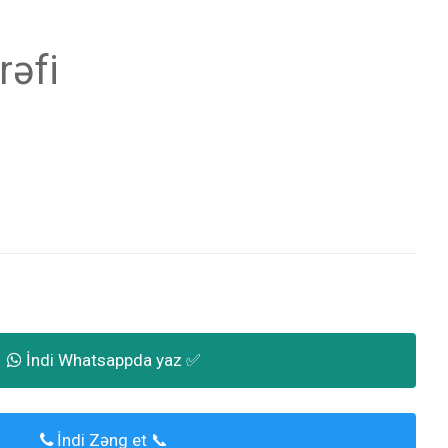
rəfi
İndi Whatsappda yaz ✅
İndi Zəng et 📞