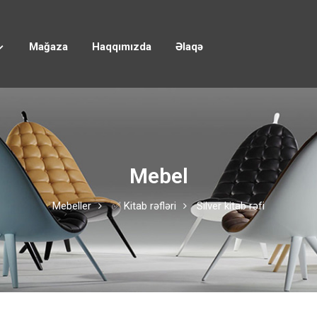
Mağaza
Haqqımızda
Əlaqə
Mebel
Mebeller
✅ Kitab rəfləri
Silver kitab rəfi