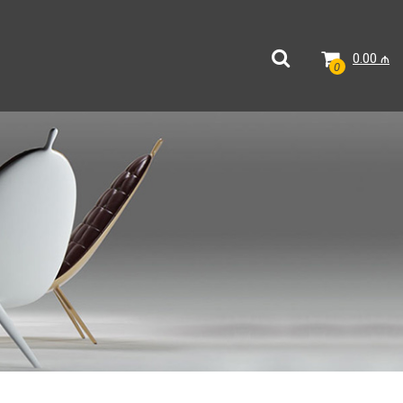
0.00
₼
0