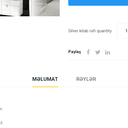
Silver kitab rəfi quantity
Paylaş
MƏLUMAT
RƏYLƏR
m.
z.