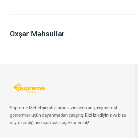
Oxşar Məhsullar
Supreme Mebel şirkəti olaraq sizin üçün ən yaxşı xidmət
göstərmək üçün dayanmadan çalışırıq. Bizi izlədiyiniz və bizə
dəyər qatdığınız üçün sizə təşəkkür edirik!