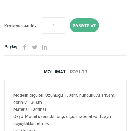
Prenses quantity
SƏBƏTƏ AT
Paylaş
MƏLUMAT
RƏYLƏR
Modelin ölçüləri: Uzunluğu 170sm, hündürlüyü 145sm,
dərinliyi 130sm.
Material: Laminat
Qeyd: Model üzərində rəng, ölçü, material və dizayn
dəyişiklikləri etmək
mümkündür.