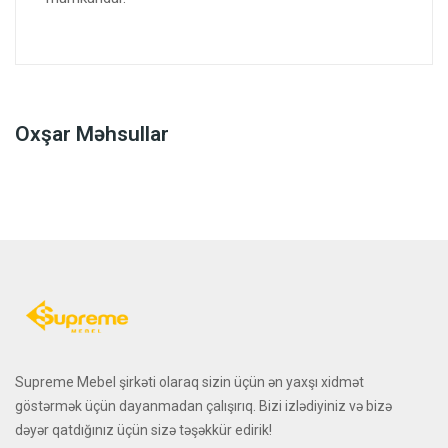
Oxşar Məhsullar
Supreme Mebel şirkəti olaraq sizin üçün ən yaxşı xidmət
göstərmək üçün dayanmadan çalışırıq. Bizi izlədiyiniz və bizə
dəyər qatdığınız üçün sizə təşəkkür edirik!