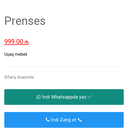
Prenses
999.00
₼
Uşaq mebeli
Sifariş Əsasında
İndi Whatsappda yaz ✅
İndi Zəng et 📞