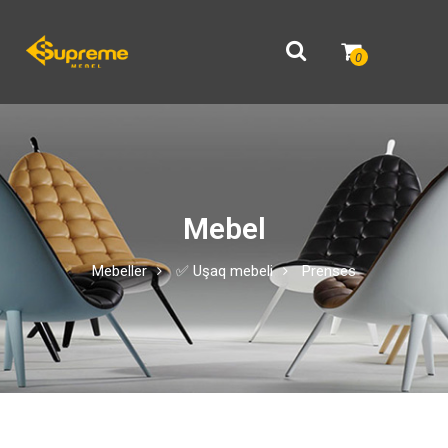
0
Mebel
Mebeller
✅ Uşaq mebeli
Prenses