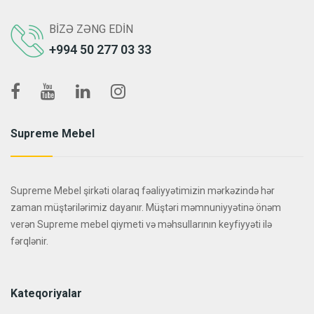
BIZƏ ZƏNG EDIN
+994 50 277 03 33
Supreme Mebel
Supreme Mebel şirkəti olaraq fəaliyyətimizin mərkəzində hər
zaman müştərilərimiz dayanır. Müştəri məmnuniyyətinə önəm
verən Supreme mebel qiymeti və məhsullarının keyfiyyəti ilə
fərqlənir.
Kateqoriyalar