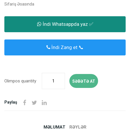
Sifariş Əsasında
İndi Whatsappda yaz ✅
İndi Zəng et 📞
Olimpos quantity
SƏBƏTƏ AT
Paylaş
MƏLUMAT
RƏYLƏR