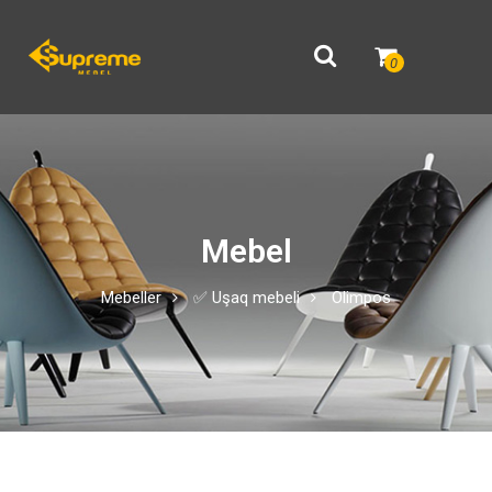
0
Mebel
Mebeller
✅ Uşaq mebeli
Olimpos