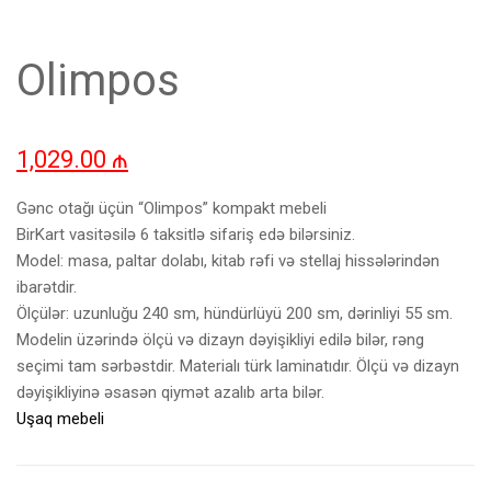
Olimpos
1,029.00
₼
Gənc otağı üçün “Olimpos” kompakt mebeli
BirKart vasitəsilə 6 taksitlə sifariş edə bilərsiniz.
Model: masa, paltar dolabı, kitab rəfi və stellaj hissələrindən
ibarətdir.
Ölçülər: uzunluğu 240 sm, hündürlüyü 200 sm, dərinliyi 55 sm.
Modelin üzərində ölçü və dizayn dəyişikliyi edilə bilər, rəng
seçimi tam sərbəstdir. Materialı türk laminatıdır. Ölçü və dizayn
dəyişikliyinə əsasən qiymət azalıb arta bilər.
Uşaq mebeli