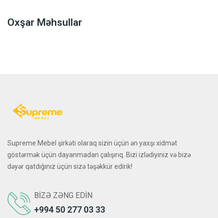
Oxşar Məhsullar
Supreme Mebel şirkəti olaraq sizin üçün ən yaxşı xidmət
göstərmək üçün dayanmadan çalışırıq. Bizi izlədiyiniz və bizə
dəyər qatdığınız üçün sizə təşəkkür edirik!
BIZƏ ZƏNG EDIN
+994 50 277 03 33