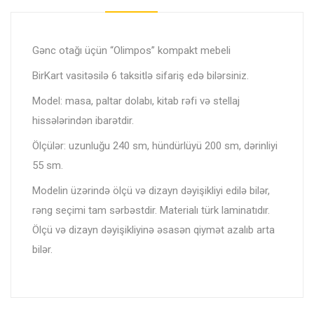
Gənc otağı üçün “Olimpos” kompakt mebeli
BirKart vasitəsilə 6 taksitlə sifariş edə bilərsiniz.
Model: masa, paltar dolabı, kitab rəfi və stellaj
hissələrindən ibarətdir.
Ölçülər: uzunluğu 240 sm, hündürlüyü 200 sm, dərinliyi
55 sm.
Modelin üzərində ölçü və dizayn dəyişikliyi edilə bilər,
rəng seçimi tam sərbəstdir. Materialı türk laminatıdır.
Ölçü və dizayn dəyişikliyinə əsasən qiymət azalıb arta
bilər.