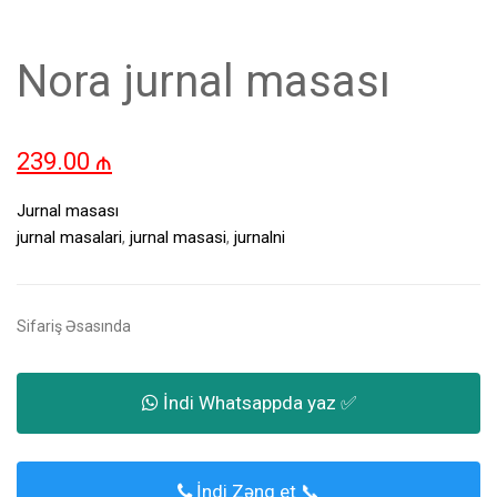
Nora jurnal masası
239.00
₼
Jurnal masası
jurnal masalari
,
jurnal masasi
,
jurnalni
Sifariş Əsasında
İndi Whatsappda yaz ✅
İndi Zəng et 📞