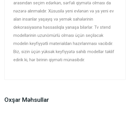
arasından seçim edərkən, sərfəli qiymətə olması da
nəzərə alınmalıdır. Xüsusilə yeni evlənən və ya yeni ev
alan insanlar yaşayış və yemək sahələrinin
dekorasiyasına həssaslıqla yanaşa bilərlər. Tv stend
modellərinin uzunömürlü olması üçün seçiləcək
modelin keyfiyyətli materialdan hazırlanması vacibdir.
Biz, sizin üçün yüksək keyfiyyətə sahib modellər təklif
edirik ki, hər birinin qiyməti münasibdir.
Oxşar Məhsullar