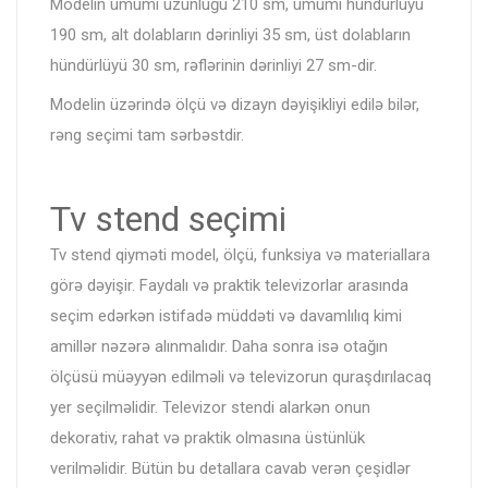
Modelin ümumi uzunluğu 210 sm, ümumi hündürlüyü
190 sm, alt dolabların dərinliyi 35 sm, üst dolabların
hündürlüyü 30 sm, rəflərinin dərinliyi 27 sm-dir.
Modelin üzərində ölçü və dizayn dəyişikliyi edilə bilər,
rəng seçimi tam sərbəstdir.
Tv stend seçimi
Tv stend qiyməti model, ölçü, funksiya və materiallara
görə dəyişir. Faydalı və praktik televizorlar arasında
seçim edərkən istifadə müddəti və davamlılıq kimi
amillər nəzərə alınmalıdır. Daha sonra isə otağın
ölçüsü müəyyən edilməli və televizorun quraşdırılacaq
yer seçilməlidir. Televizor stendi alarkən onun
dekorativ, rahat və praktik olmasına üstünlük
verilməlidir. Bütün bu detallara cavab verən çeşidlər