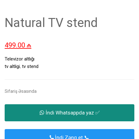
Natural TV stend
499.00
₼
Televizor altlığı
tv altligi
,
tv stend
Sifariş Əsasında
İndi Whatsappda yaz ✅
İndi Zəng et 📞