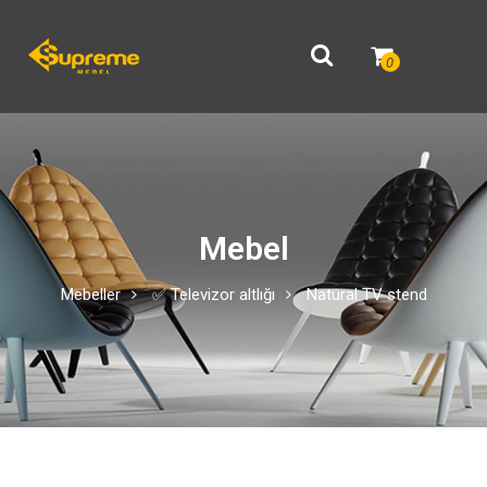
0
Mebel
Mebeller
✅ Televizor altlığı
Natural TV stend