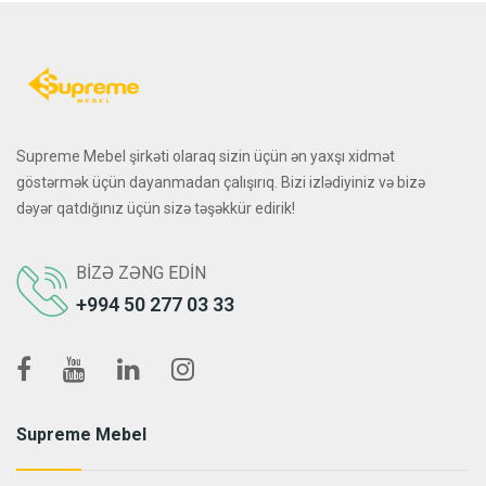
Supreme Mebel şirkəti olaraq sizin üçün ən yaxşı xidmət
göstərmək üçün dayanmadan çalışırıq. Bizi izlədiyiniz və bizə
dəyər qatdığınız üçün sizə təşəkkür edirik!
BIZƏ ZƏNG EDIN
+994 50 277 03 33
Supreme Mebel