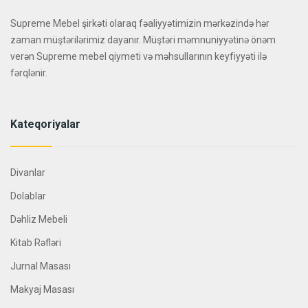
Supreme Mebel şirkəti olaraq fəaliyyətimizin mərkəzində hər
zaman müştərilərimiz dayanır. Müştəri məmnuniyyətinə önəm
verən Supreme mebel qiymeti və məhsullarının keyfiyyəti ilə
fərqlənir.
Kateqoriyalar
Divanlar
Dolablar
Dəhliz Mebeli
Kitab Rəfləri
Jurnal Masası
Makyaj Masası