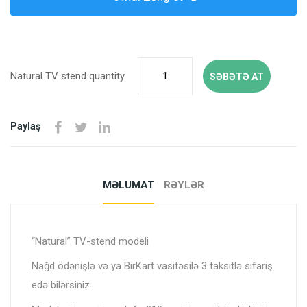
Natural TV stend quantity
SƏBƏTƏ AT
Paylaş
MƏLUMAT
RƏYLƏR
“Natural” TV-stend modeli
Nağd ödənişlə və ya BirKart vasitəsilə 3 taksitlə sifariş
edə bilərsiniz.