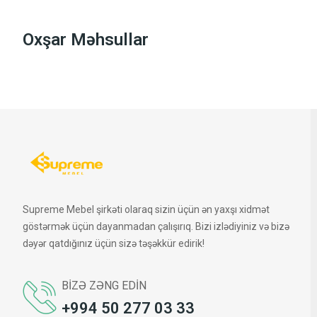
Oxşar Məhsullar
Supreme Mebel şirkəti olaraq sizin üçün ən yaxşı xidmət
göstərmək üçün dayanmadan çalışırıq. Bizi izlədiyiniz və bizə
dəyər qatdığınız üçün sizə təşəkkür edirik!
BIZƏ ZƏNG EDIN
+994 50 277 03 33