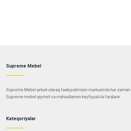
Supreme Mebel
Supreme Mebel şirkəti olaraq fəaliyyətimizin mərkəzində hər zaman
Supreme mebel qiymeti və məhsullarının keyfiyyəti ilə fərqlənir.
Kateqoriyalar