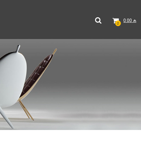
0.00
₼
0