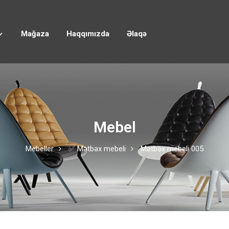
Mağaza
Haqqımızda
Əlaqə
Mebel
Mebeller
✅ Mətbəx mebeli
Mətbəx mebeli 005