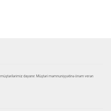
 müştərilərimiz dayanır. Müştəri məmnuniyyətinə önəm verən