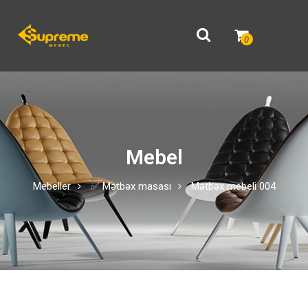
0
Mebel
Mebeller
✅ Mətbəx masası
Mətbəx mebeli 004