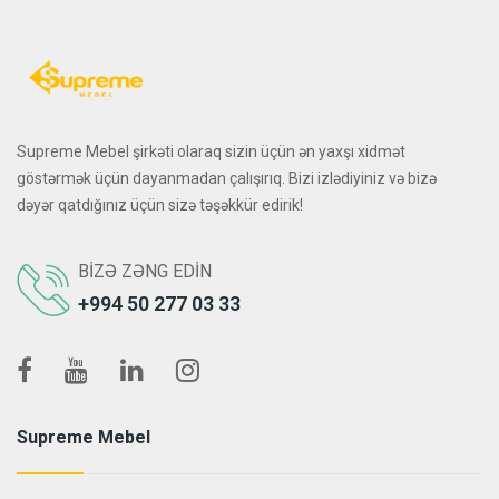
Supreme Mebel şirkəti olaraq sizin üçün ən yaxşı xidmət
göstərmək üçün dayanmadan çalışırıq. Bizi izlədiyiniz və bizə
dəyər qatdığınız üçün sizə təşəkkür edirik!
BIZƏ ZƏNG EDIN
+994 50 277 03 33
Supreme Mebel