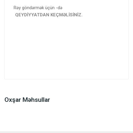
Rəy göndərmək üçün -də
QEYDIYYATDAN KEÇMƏLISINIZ.
Oxşar Məhsullar