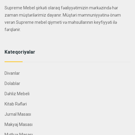
Supreme Mebel şirkəti olaraq fəaliyyətimizin mərkəzində hər
zaman müştərilərimiz dayanır. Müştəri məmnuniyyətinə önəm
verən Supreme mebel qiymeti və məhsullarının keyfiyyəti ilə
fərqlənir.
Kateqoriyalar
Divanlar
Dolablar
Dəhliz Mebeli
Kitab Rəfləri
Jurnal Masası
Makyaj Masası
Mətbəx Masası