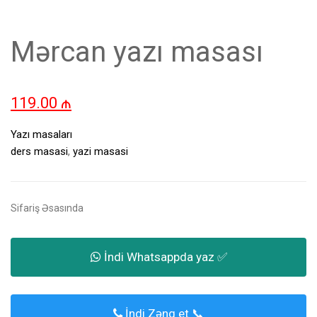
Mərcan yazı masası
119.00
₼
Yazı masaları
ders masasi
,
yazi masasi
Sifariş Əsasında
İndi Whatsappda yaz ✅
İndi Zəng et 📞