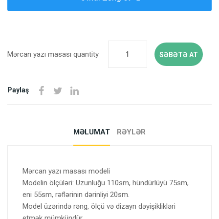
Mərcan yazı masası quantity
SƏBƏTƏ AT
Paylaş
MƏLUMAT
RƏYLƏR
Mərcan yazı masası modeli
Modelin ölçüləri: Uzunluğu 110sm, hündürlüyü 75sm,
eni 55sm, rəflərinin dərinliyi 20sm.
Model üzərində rəng, ölçü və dizayn dəyişiklikləri
etmək mümkündür.