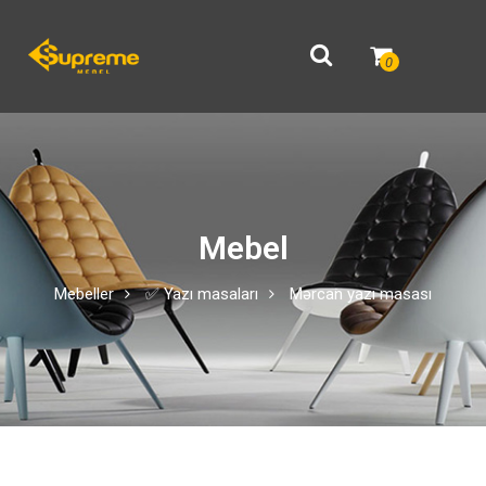
0
Mebel
Mebeller
✅ Yazı masaları
Mərcan yazı masası