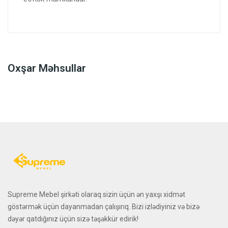
Oxşar Məhsullar
Supreme Mebel şirkəti olaraq sizin üçün ən yaxşı xidmət
göstərmək üçün dayanmadan çalışırıq. Bizi izlədiyiniz və bizə
dəyər qatdığınız üçün sizə təşəkkür edirik!