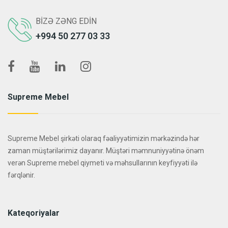
BIZƏ ZƏNG EDIN
+994 50 277 03 33
Supreme Mebel
Supreme Mebel şirkəti olaraq fəaliyyətimizin mərkəzində hər
zaman müştərilərimiz dayanır. Müştəri məmnuniyyətinə önəm
verən Supreme mebel qiymeti və məhsullarının keyfiyyəti ilə
fərqlənir.
Kateqoriyalar