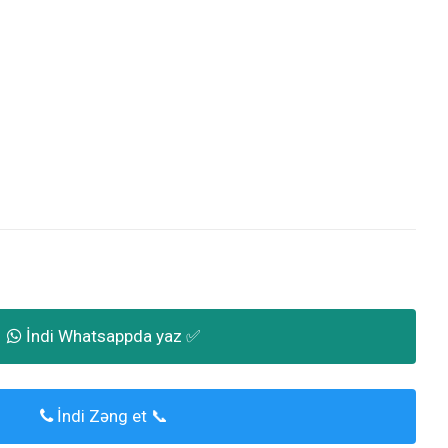
İndi Whatsappda yaz ✅
İndi Zəng et 📞