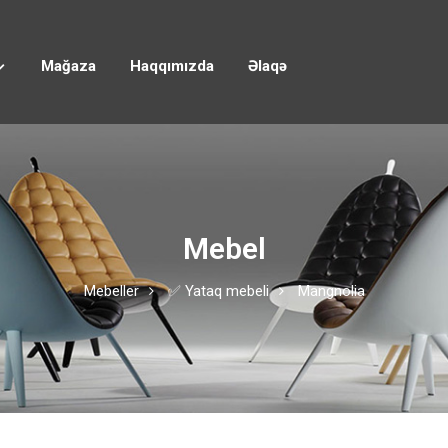
Mağaza
Haqqımızda
Əlaqə
Mebel
Mebeller
✅ Yataq mebeli
Mangnolia