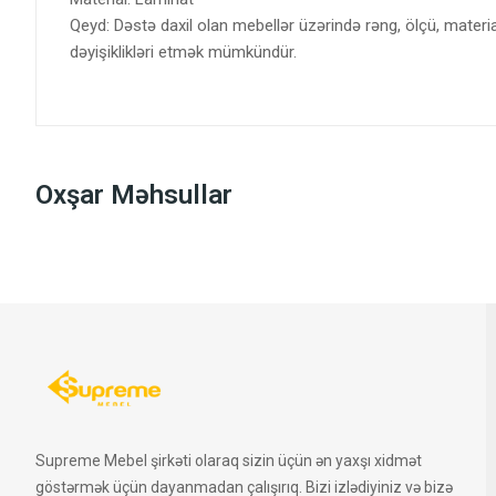
Qeyd: Dəstə daxil olan mebellər üzərində rəng, ölçü, materi
dəyişiklikləri etmək mümkündür.
Oxşar Məhsullar
Supreme Mebel şirkəti olaraq sizin üçün ən yaxşı xidmət
göstərmək üçün dayanmadan çalışırıq. Bizi izlədiyiniz və bizə