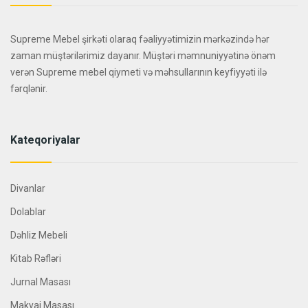
Supreme Mebel şirkəti olaraq fəaliyyətimizin mərkəzində hər
zaman müştərilərimiz dayanır. Müştəri məmnuniyyətinə önəm
verən Supreme mebel qiymeti və məhsullarının keyfiyyəti ilə
fərqlənir.
Kateqoriyalar
Divanlar
Dolablar
Dəhliz Mebeli
Kitab Rəfləri
Jurnal Masası
Makyaj Masası