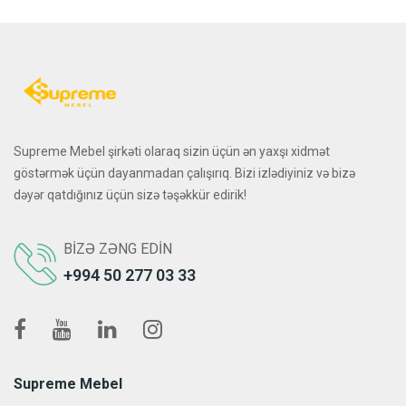
Supreme Mebel şirkəti olaraq sizin üçün ən yaxşı xidmət
göstərmək üçün dayanmadan çalışırıq. Bizi izlədiyiniz və bizə
dəyər qatdığınız üçün sizə təşəkkür edirik!
BIZƏ ZƏNG EDIN
+994 50 277 03 33
Supreme Mebel