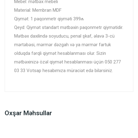
Mebel: mətbəx mebeli
Material: Membran MDF
Qiymət: 1 paqonmetr qiyməti 399₼
Qeyd: Qiymət standart mətbəxin paqonmetr qiymətidir.
Mətbəx daxilində soyuducu, penal şkaf, əlavə 3-cü
mərtəbəsi, mərmər dəzgah və ya mərmər fartuk
olduqda fərqli qiymət hesablanması olur. Sizin
mətbəxinizə özəl qiymət hesablanması üçün 050 277
03 33 Votsap hesabımıza müraciət edə bilərsiniz.
Oxşar Məhsullar