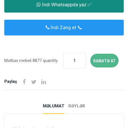
İndi Whatsappda yaz ✅
İndi Zəng et 📞
Mətbəx mebeli 8877 quantity
SƏBƏTƏ AT
Paylaş
MƏLUMAT
RƏYLƏR