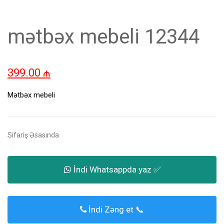
mətbəx mebeli 12344
399.00
₼
Mətbəx mebeli
Sifariş Əsasında
İndi Whatsappda yaz ✅
İndi Zəng et 📞