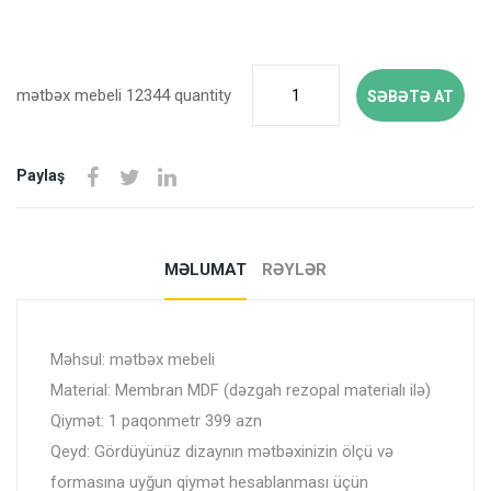
mətbəx mebeli 12344 quantity
SƏBƏTƏ AT
Paylaş
MƏLUMAT
RƏYLƏR
Məhsul: mətbəx mebeli
Material: Membran MDF (dəzgah rezopal materialı ilə)
Qiymət: 1 paqonmetr 399 azn
Qeyd: Gördüyünüz dizaynın mətbəxinizin ölçü və
formasına uyğun qiymət hesablanması üçün