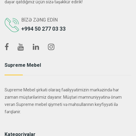
dəyər qatdığınız üçün sizə təşəkkür edirik!
BIZƏ ZƏNG EDIN
+994 50 277 03 33
Supreme Mebel
Supreme Mebel şirkəti olaraq fəaliyyətimizin mərkəzində hər
zaman müştərilərimiz dayanır. Müştəri məmnuniyyətinə önəm
verən Supreme mebel qiymeti və məhsullarının keyfiyyəti ilə
fərqlənir.
Kateqoriyalar