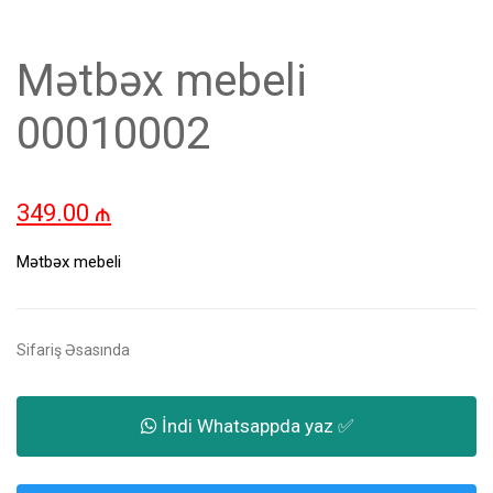
Mətbəx mebeli
00010002
349.00
₼
Mətbəx mebeli
Sifariş Əsasında
İndi Whatsappda yaz ✅