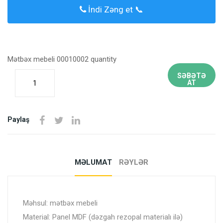
İndi Zəng et 📞
Mətbəx mebeli 00010002 quantity
SƏBƏTƏ
AT
Paylaş
MƏLUMAT
RƏYLƏR
Məhsul: mətbəx mebeli
Material: Panel MDF (dəzgah rezopal materialı ilə)