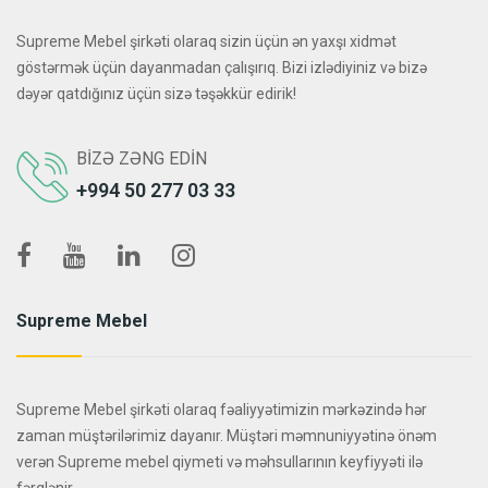
Supreme Mebel şirkəti olaraq sizin üçün ən yaxşı xidmət
göstərmək üçün dayanmadan çalışırıq. Bizi izlədiyiniz və bizə
dəyər qatdığınız üçün sizə təşəkkür edirik!
BIZƏ ZƏNG EDIN
+994 50 277 03 33
Supreme Mebel
Supreme Mebel şirkəti olaraq fəaliyyətimizin mərkəzində hər
zaman müştərilərimiz dayanır. Müştəri məmnuniyyətinə önəm
verən Supreme mebel qiymeti və məhsullarının keyfiyyəti ilə