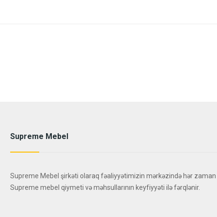
Supreme Mebel
Supreme Mebel şirkəti olaraq fəaliyyətimizin mərkəzində hər zaman
Supreme mebel qiymeti və məhsullarının keyfiyyəti ilə fərqlənir.