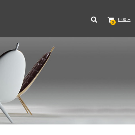
0.00
₼
0