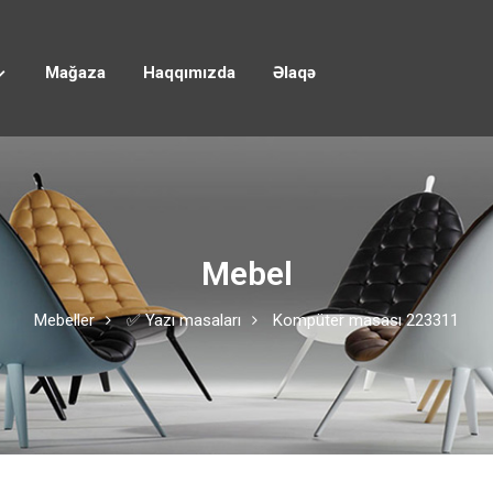
Mağaza
Haqqımızda
Əlaqə
Mebel
Mebeller
✅ Yazı masaları
Kompüter masası 223311