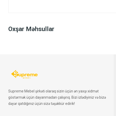
Oxşar Məhsullar
Supreme Mebel şirkəti olaraq sizin üçün ən yaxşı xidmət
göstərmək üçün dayanmadan çalışırıq. Bizi izlədiyiniz və bizə
dəyər qatdığınız üçün sizə təşəkkür edirik!