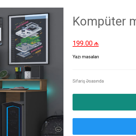
Kompüter m
199.00
₼
Yazı masaları
Sifariş Əsasında