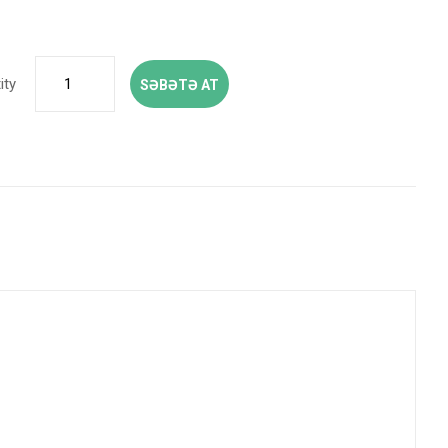
ity
SƏBƏTƏ AT