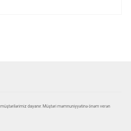
 müştərilərimiz dayanır. Müştəri məmnuniyyətinə önəm verən