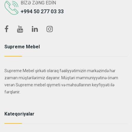
BIZƏ ZƏNG EDIN
+994 50 277 03 33
Supreme Mebel
Supreme Mebel şirkəti olaraq fəaliyyətimizin mərkəzində hər
zaman müştərilərimiz dayanır. Müştəri məmnuniyyətinə önəm
verən Supreme mebel qiymeti və məhsullarının keyfiyyəti ilə
fərqlənir.
Kateqoriyalar