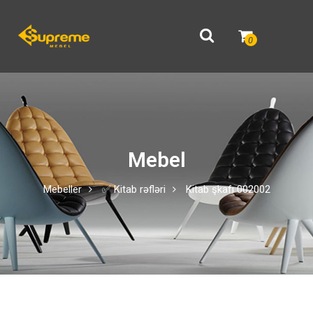
0
Mebel
Mebeller
✅ Kitab rəfləri
Kitab şkafı 002002