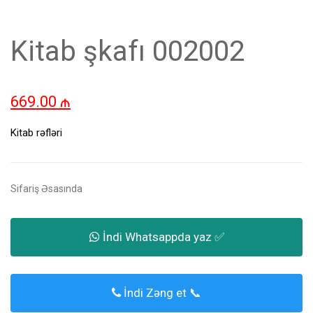
Kitab şkafı 002002
669.00
₼
Kitab rəfləri
Sifariş Əsasında
İndi Whatsappda yaz ✅
İndi Zəng et 📞