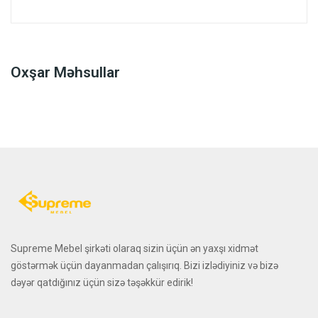
Oxşar Məhsullar
Supreme Mebel şirkəti olaraq sizin üçün ən yaxşı xidmət
göstərmək üçün dayanmadan çalışırıq. Bizi izlədiyiniz və bizə
dəyər qatdığınız üçün sizə təşəkkür edirik!