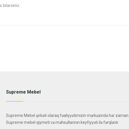
 bilərsiniz.
Supreme Mebel
Supreme Mebel şirkəti olaraq fəaliyyətimizin mərkəzində hər zaman
Supreme mebel qiymeti və məhsullarının keyfiyyəti ilə fərqlənir.