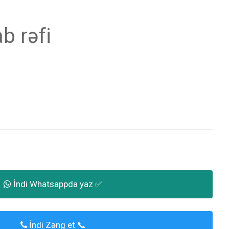
b rəfi
İndi Whatsappda yaz ✅
İndi Zəng et 📞