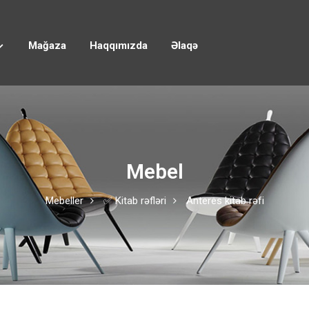
Mağaza
Haqqımızda
Əlaqə
Mebel
Mebeller
✅ Kitab rəfləri
Anteres kitab rəfi