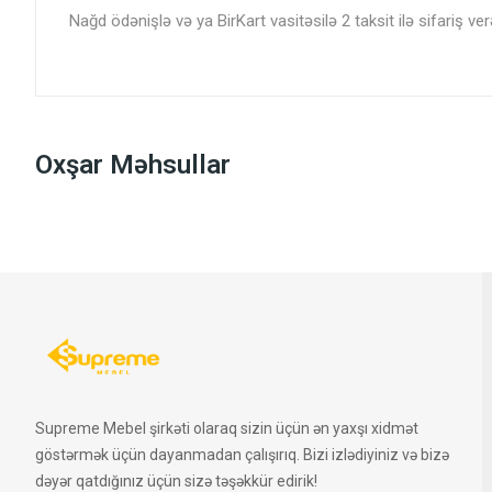
Nağd ödənişlə və ya BirKart vasitəsilə 2 taksit ilə sifariş verə
Oxşar Məhsullar
Supreme Mebel şirkəti olaraq sizin üçün ən yaxşı xidmət
göstərmək üçün dayanmadan çalışırıq. Bizi izlədiyiniz və bizə
dəyər qatdığınız üçün sizə təşəkkür edirik!