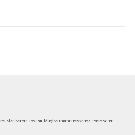
 müştərilərimiz dayanır. Müştəri məmnuniyyətinə önəm verən