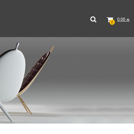
0.00
₼
0