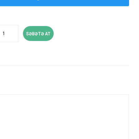
SƏBƏTƏ AT