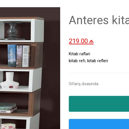
Anteres kita
219.00
₼
Kitab rəfləri
kitab refi
,
kitab refleri
Sifariş Əsasında