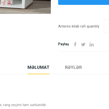
Anteres kitab rəfi quantity
Paylaş
MƏLUMAT
RƏYLƏR
ər, rəng seçimi tam sərbəstdir.