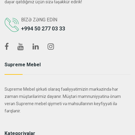
dəyər qatdığınız üçün sizə təşəkkür edirik!
BIZƏ ZƏNG EDIN
+994 50 277 03 33
Supreme Mebel
Supreme Mebel şirkəti olaraq fəaliyyətimizin mərkəzində hər
zaman müştərilərimiz dayanır. Müştəri məmnuniyyətinə önəm
verən Supreme mebel qiymeti və məhsullarının keyfiyyəti ilə
fərqlənir.
Kateqoriyalar