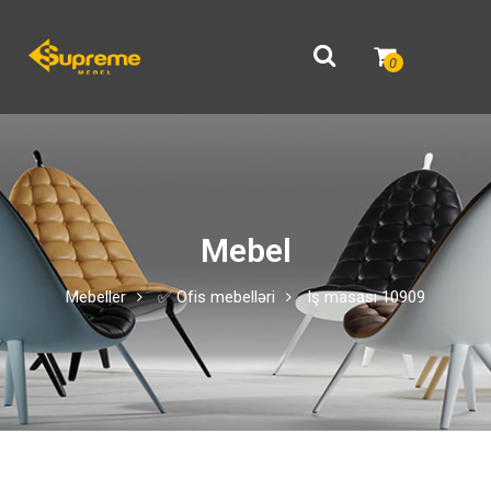
0
Mebel
Mebeller
✅ Ofis mebelləri
Iş masası 10909