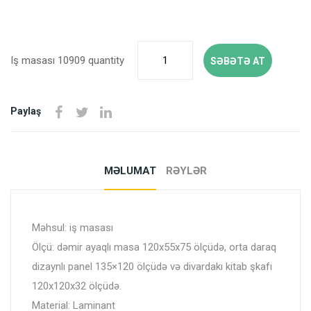
Iş masası 10909 quantity
SƏBƏTƏ AT
Paylaş
MƏLUMAT
RƏYLƏR
Məhsul: iş masası
Ölçü: dəmir ayaqlı masa 120x55x75 ölçüdə, orta daraq
dizaynlı panel 135×120 ölçüdə və divardakı kitab şkafı
120x120x32 ölçüdə.
Material: Laminant