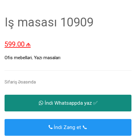
Iş masası 10909
599.00
₼
Ofis mebelləri
,
Yazı masaları
Sifariş Əsasında
İndi Whatsappda yaz ✅
İndi Zəng et 📞