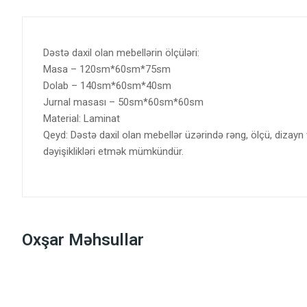
Dəstə daxil olan mebellərin ölçüləri:
Masa – 120sm*60sm*75sm
Dolab – 140sm*60sm*40sm
Jurnal masası – 50sm*60sm*60sm
Material: Laminat
Qeyd: Dəstə daxil olan mebellər üzərində rəng, ölçü, dizayn
dəyişiklikləri etmək mümkündür.
Oxşar Məhsullar