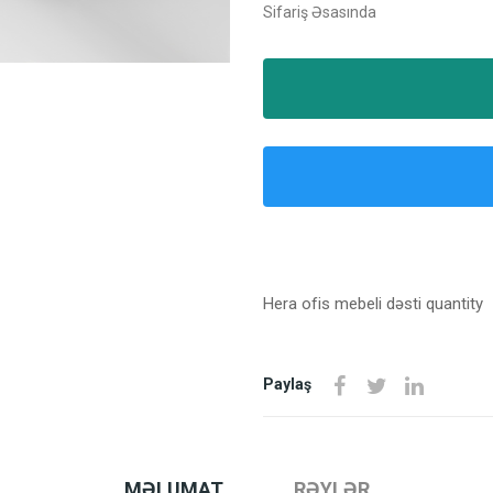
Sifariş Əsasında
Hera ofis mebeli dəsti quantity
Paylaş
MƏLUMAT
RƏYLƏR