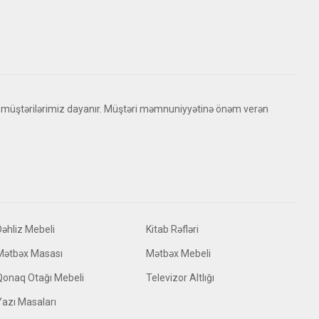
 müştərilərimiz dayanır. Müştəri məmnuniyyətinə önəm verən
Dəhliz Mebeli
Kitab Rəfləri
Mətbəx Masası
Mətbəx Mebeli
Qonaq Otağı Mebeli
Televizor Altlığı
Yazı Masaları