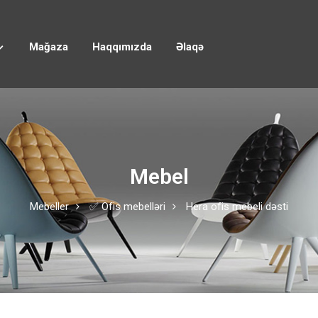
Mağaza
Haqqımızda
Əlaqə
Mebel
Mebeller
✅ Ofis mebelləri
Hera ofis mebeli dəsti