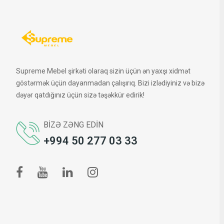
Supreme Mebel şirkəti olaraq sizin üçün ən yaxşı xidmət
göstərmək üçün dayanmadan çalışırıq. Bizi izlədiyiniz və bizə
dəyər qatdığınız üçün sizə təşəkkür edirik!
BIZƏ ZƏNG EDIN
+994 50 277 03 33