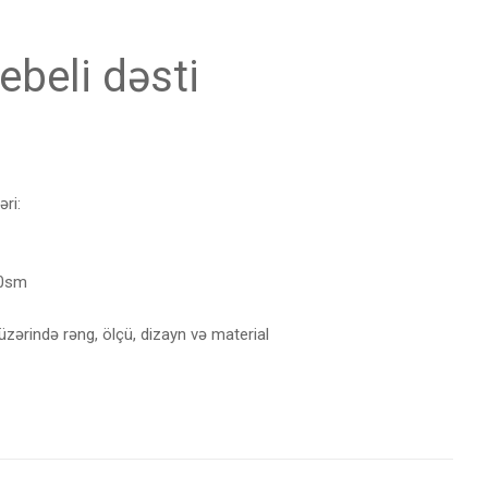
ebeli dəsti
əri:
60sm
üzərində rəng, ölçü, dizayn və material