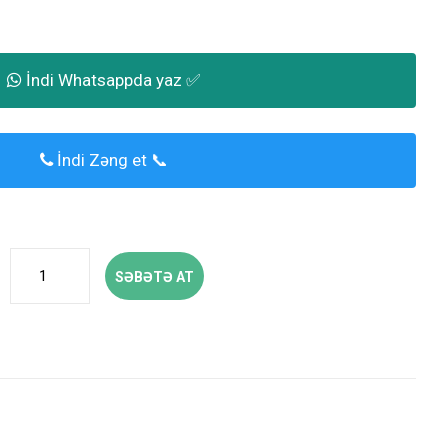
İndi Whatsappda yaz ✅
İndi Zəng et 📞
SƏBƏTƏ AT