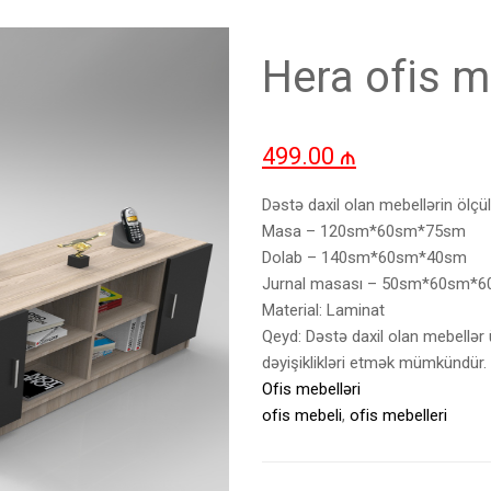
Hera ofis m
499.00
₼
Dəstə daxil olan mebellərin ölçül
Masa – 120sm*60sm*75sm
Dolab – 140sm*60sm*40sm
Jurnal masası – 50sm*60sm*
Material: Laminat
Qeyd: Dəstə daxil olan mebellər 
dəyişiklikləri etmək mümkündür.
Ofis mebelləri
ofis mebeli
,
ofis mebelleri