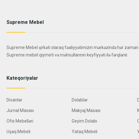
Supreme Mebel
Supreme Mebel şirkəti olaraq fəaliyyətimizin mərkəzində hər zaman
Supreme mebel qiymeti və məhsullarının keyfiyyəti ilə fərqlənir.
Kateqoriyalar
Divanlar
Dolablar
Jurnal Masası
Makyaj Masası
Ofis Mebelləri
Geyim Dolabı
Uşaq Mebeli
Yataq Mebeli