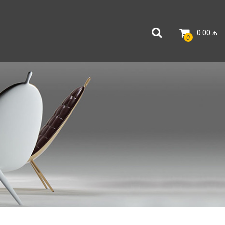
0.00
₼
0