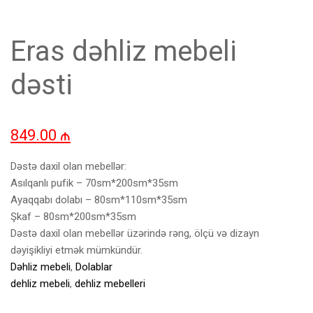
Eras dəhliz mebeli
dəsti
849.00
₼
Dəstə daxil olan mebellər:
Asılqanlı pufik – 70sm*200sm*35sm
Ayaqqabı dolabı – 80sm*110sm*35sm
Şkaf – 80sm*200sm*35sm
Dəstə daxil olan mebellər üzərində rəng, ölçü və dizayn
dəyişikliyi etmək mümkündür.
Dəhliz mebeli
,
Dolablar
dehliz mebeli
,
dehliz mebelleri