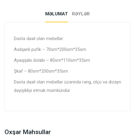
MƏLUMAT
RƏYLƏR
Dəstə daxil olan mebellər:
Asılqanlı pufik – 70sm*200sm*35sm
Ayaqqabı dolabı – 80sm*110sm*35sm
Şkaf – 80sm*200sm*35sm
Dəstə daxil olan mebellər üzərində rəng, ölçü və dizayn
dəyişikliyi etmək mümkündür.
Oxşar Məhsullar