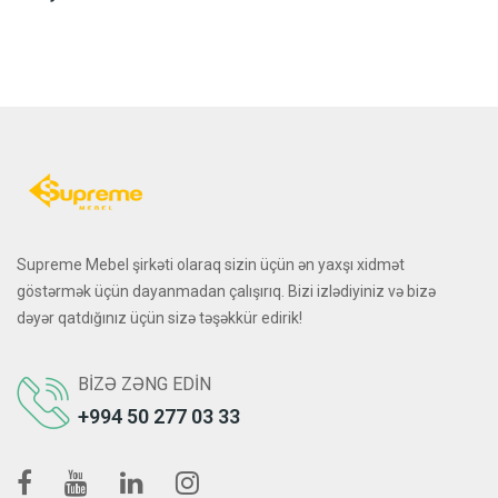
Supreme Mebel şirkəti olaraq sizin üçün ən yaxşı xidmət
göstərmək üçün dayanmadan çalışırıq. Bizi izlədiyiniz və bizə
dəyər qatdığınız üçün sizə təşəkkür edirik!
BIZƏ ZƏNG EDIN
+994 50 277 03 33