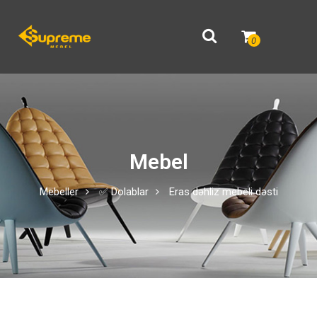
0
Mebel
Mebeller
✅ Dolablar
Eras dəhliz mebeli dəsti