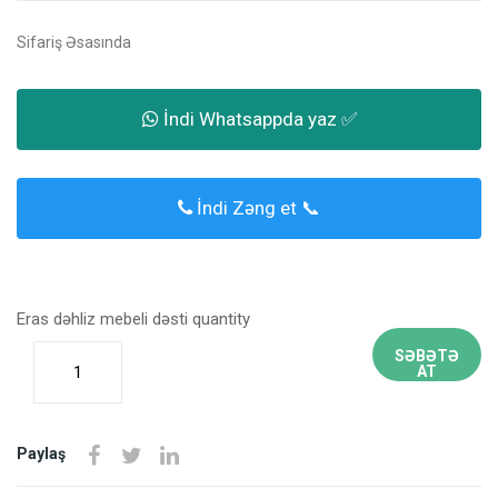
Sifariş Əsasında
İndi Whatsappda yaz ✅
İndi Zəng et 📞
Eras dəhliz mebeli dəsti quantity
SƏBƏTƏ
AT
Paylaş