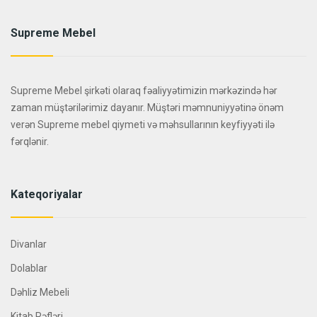
Supreme Mebel
Supreme Mebel şirkəti olaraq fəaliyyətimizin mərkəzində hər
zaman müştərilərimiz dayanır. Müştəri məmnuniyyətinə önəm
verən Supreme mebel qiymeti və məhsullarının keyfiyyəti ilə
fərqlənir.
Kateqoriyalar
Divanlar
Dolablar
Dəhliz Mebeli
Kitab Rəfləri