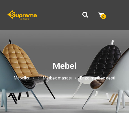
0
Mebel
Mebeller
✅ Mətbəx masası
Enzo mətbəx dəsti