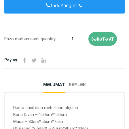
İndi Zəng et 📞
Enzo mətbəx dəsti quantity
SƏBƏTƏ AT
Paylaş
MƏLUMAT
RƏYLƏR
Dəstə daxil olan mebellərin ölçüləri:
Künc Divan – 150sm*150sm
Masa – 80sm*55sm*75sm
Oturacaq (2 ədəd) – 40sm*40sm*40sm