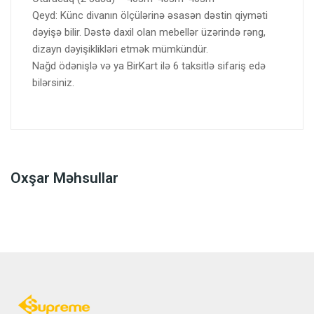
Qeyd: Künc divanın ölçülərinə əsasən dəstin qiyməti
dəyişə bilir. Dəstə daxil olan mebellər üzərində rəng,
dizayn dəyişiklikləri etmək mümkündür.
Nağd ödənişlə və ya BirKart ilə 6 taksitlə sifariş edə
bilərsiniz.
Oxşar Məhsullar