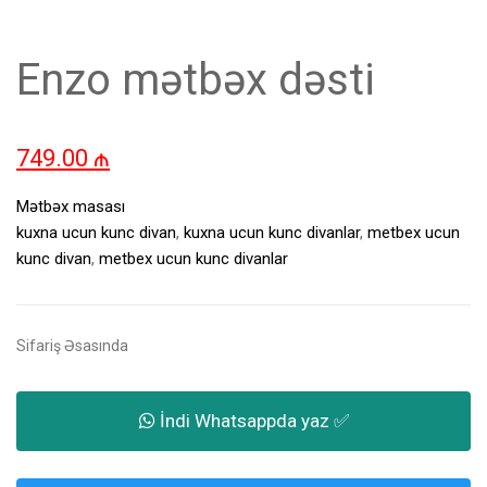
Enzo mətbəx dəsti
749.00
₼
Mətbəx masası
kuxna ucun kunc divan
,
kuxna ucun kunc divanlar
,
metbex ucun
kunc divan
,
metbex ucun kunc divanlar
Sifariş Əsasında
İndi Whatsappda yaz ✅