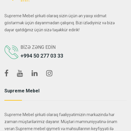
Supreme Mebel şirkəti olaraq sizin üçün ən yaxşı xidmət
göstərmək üçün dayanmadan çalışırıq. Bizi izlədiyiniz və bizə
dəyər qatdığınız üçün sizə təşəkkür edirik!
BIZƏ ZƏNG EDIN
+994 50 277 03 33
Supreme Mebel
Supreme Mebel şirkəti olaraq fəaliyyətimizin mərkəzində hər
zaman müştərilərimiz dayanır. Müştəri məmnuniyyətinə önəm
verən Supreme mebel qiymeti və məhsullarının keyfiyyəti ilə