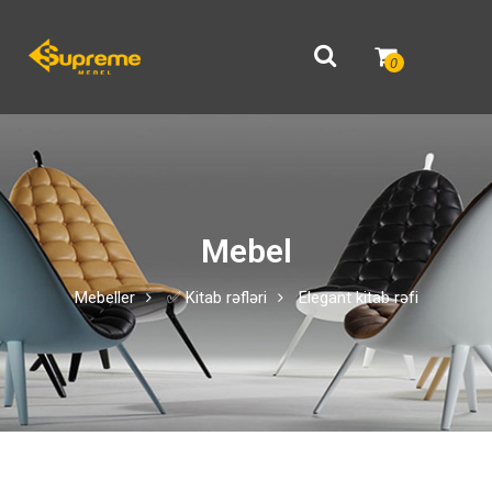
0
Mebel
Mebeller
✅ Kitab rəfləri
Elegant kitab rəfi