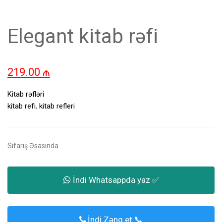
Elegant kitab rəfi
219.00
₼
Kitab rəfləri
kitab refi
,
kitab refleri
Sifariş Əsasında
İndi Whatsappda yaz ✅
İndi Zəng et 📞