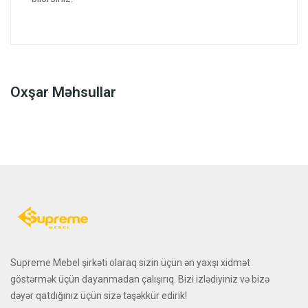
Oxşar Məhsullar
Supreme Mebel şirkəti olaraq sizin üçün ən yaxşı xidmət
göstərmək üçün dayanmadan çalışırıq. Bizi izlədiyiniz və bizə
dəyər qatdığınız üçün sizə təşəkkür edirik!