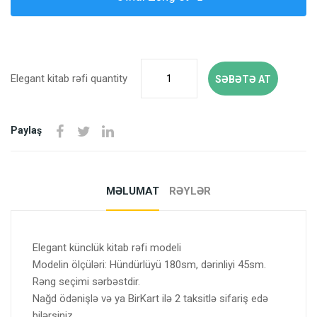
Elegant kitab rəfi quantity
SƏBƏTƏ AT
Paylaş
MƏLUMAT
RƏYLƏR
Elegant künclük kitab rəfi modeli
Modelin ölçüləri: Hündürlüyü 180sm, dərinliyi 45sm.
Rəng seçimi sərbəstdir.
Nağd ödənişlə və ya BirKart ilə 2 taksitlə sifariş edə
bilərsiniz.