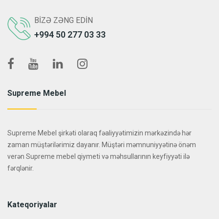
BIZƏ ZƏNG EDIN
+994 50 277 03 33
Supreme Mebel
Supreme Mebel şirkəti olaraq fəaliyyətimizin mərkəzində hər
zaman müştərilərimiz dayanır. Müştəri məmnuniyyətinə önəm
verən Supreme mebel qiymeti və məhsullarının keyfiyyəti ilə
fərqlənir.
Kateqoriyalar