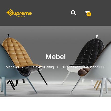
0
Mebel
Mebeller
✅ Televizor altlığı
Divar dekorlu TV stend 006