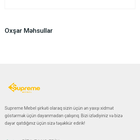
Oxşar Məhsullar
Supreme Mebel şirkəti olaraq sizin üçün ən yaxşı xidmət
göstərmək üçün dayanmadan çalışırıq. Bizi izlədiyiniz və bizə
dəyər qatdığınız üçün sizə təşəkkür edirik!