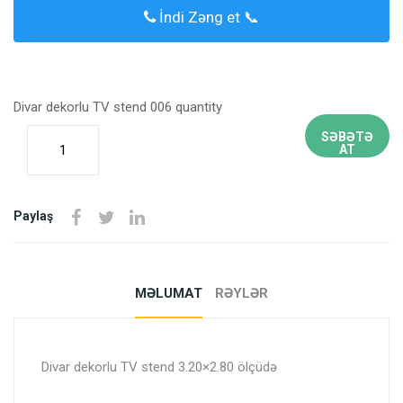
İndi Zəng et 📞
Divar dekorlu TV stend 006 quantity
SƏBƏTƏ
AT
Paylaş
MƏLUMAT
RƏYLƏR
Divar dekorlu TV stend 3.20×2.80 ölçüdə