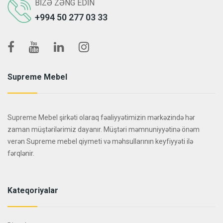
BIZƏ ZƏNG EDIN
+994 50 277 03 33
Supreme Mebel
Supreme Mebel şirkəti olaraq fəaliyyətimizin mərkəzində hər
zaman müştərilərimiz dayanır. Müştəri məmnuniyyətinə önəm
verən Supreme mebel qiymeti və məhsullarının keyfiyyəti ilə
fərqlənir.
Kateqoriyalar