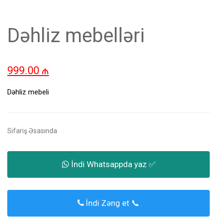
Dəhliz mebelləri
999.00
₼
Dəhliz mebeli
Sifariş Əsasında
İndi Whatsappda yaz ✅
İndi Zəng et 📞