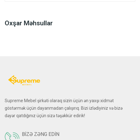
Oxşar Məhsullar
Supreme Mebel şirkəti olaraq sizin üçün ən yaxşı xidmət
göstərmək üçün dayanmadan çalışırıq. Bizi izlədiyiniz və bizə
dəyər qatdığınız üçün sizə təşəkkür edirik!
BIZƏ ZƏNG EDIN