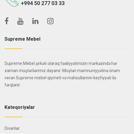
+994 50 277 03 33
Supreme Mebel
Supreme Mebel şirkəti olaraq fəaliyyətimizin mərkəzində hər
zaman müştərilərimiz dayanır. Müştəri məmnuniyyətinə önəm
verən Supreme mebel qiymeti və məhsullarının keyfiyyəti ilə
fərqlənir.
Kateqoriyalar
Divanlar