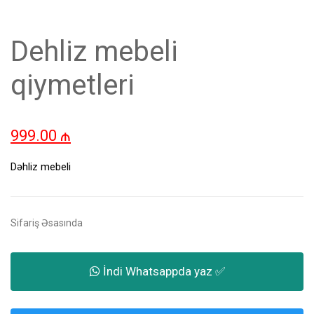
Dehliz mebeli
qiymetleri
999.00
₼
Dəhliz mebeli
Sifariş Əsasında
İndi Whatsappda yaz ✅