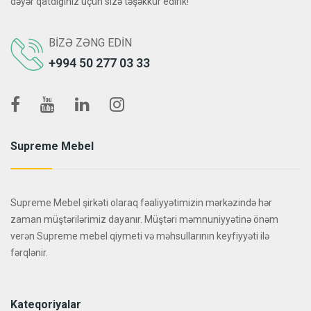
dəyər qatdığınız üçün sizə təşəkkür edirik!
BIZƏ ZƏNG EDIN
+994 50 277 03 33
Supreme Mebel
Supreme Mebel şirkəti olaraq fəaliyyətimizin mərkəzində hər
zaman müştərilərimiz dayanır. Müştəri məmnuniyyətinə önəm
verən Supreme mebel qiymeti və məhsullarının keyfiyyəti ilə
fərqlənir.
Kateqoriyalar