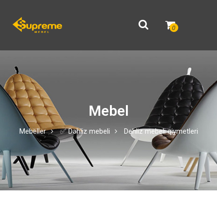
0
Mebel
Mebeller
✅ Dəhliz mebeli
Dehliz mebeli qiymetleri