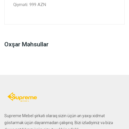
Qiyməti: 999 AZN
Oxşar Məhsullar
Supreme Mebel şirkəti olaraq sizin üçün ən yaxşı xidmət
göstərmək üçün dayanmadan çalışırıq. Bizi izlədiyiniz və bizə