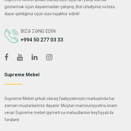
göstərmək üçün dayanmadan çalışırıq. Bizi izlədiyiniz və bizə
dəyər qatdığınız üçün sizə təşəkkür edirik!
BIZƏ ZƏNG EDIN
+994 50 277 03 33
Supreme Mebel
Supreme Mebel şirkəti olaraq fəaliyyətimizin mərkəzində hər
zaman müştərilərimiz dayanır. Müştəri məmnuniyyətinə önəm
verən Supreme mebel qiymeti və məhsullarının keyfiyyəti ilə
fərqlənir.