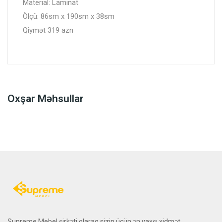
Material: Laminat
Ölçü: 86sm x 190sm x 38sm
Qiymət 319 azn
Oxşar Məhsullar
Supreme Mebel şirkəti olaraq sizin üçün ən yaxşı xidmət