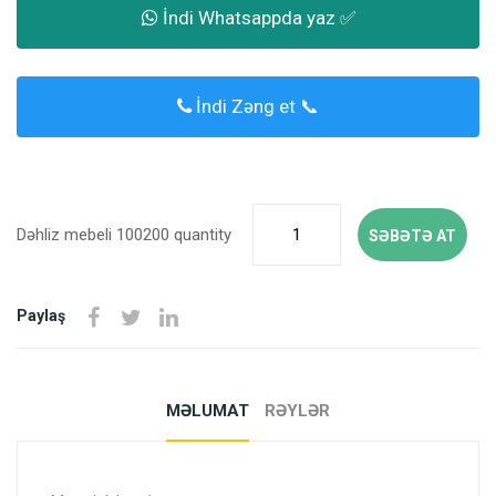
İndi Whatsappda yaz ✅
İndi Zəng et 📞
Dəhliz mebeli 100200 quantity
SƏBƏTƏ AT
Paylaş
MƏLUMAT
RƏYLƏR