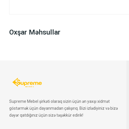
Oxşar Məhsullar
Supreme Mebel şirkəti olaraq sizin üçün ən yaxşı xidmət
göstərmək üçün dayanmadan çalışırıq. Bizi izlədiyiniz və bizə
dəyər qatdığınız üçün sizə təşəkkür edirik!