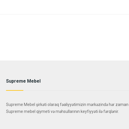
Supreme Mebel
Supreme Mebel şirkəti olaraq fəaliyyətimizin mərkəzində hər zaman
Supreme mebel qiymeti və məhsullarının keyfiyyəti ilə fərqlənir.