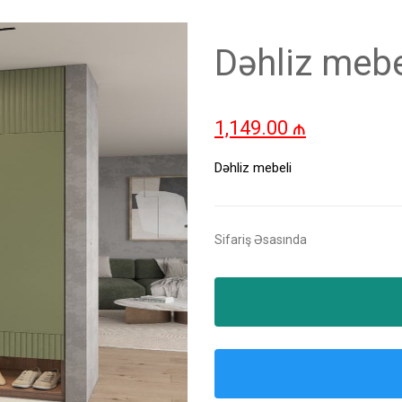
Dəhliz mebe
1,149.00
₼
Dəhliz mebeli
Sifariş Əsasında