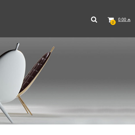
0.00
₼
0