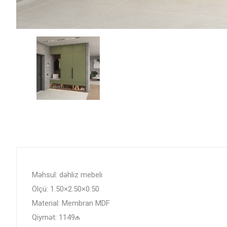
Məhsul: dəhliz mebeli
Ölçü: 1.50×2.50×0.50
Material: Membran MDF
Qiymət: 1149₼