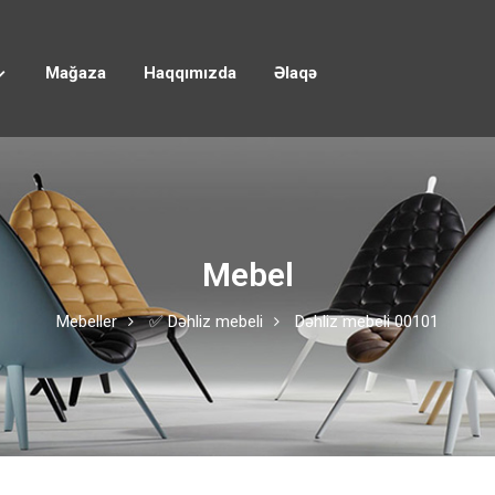
Mağaza
Haqqımızda
Əlaqə
Mebel
Mebeller
✅ Dəhliz mebeli
Dəhliz mebeli 00101