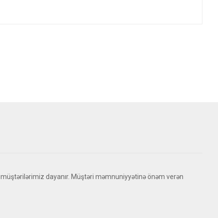
 müştərilərimiz dayanır. Müştəri məmnuniyyətinə önəm verən