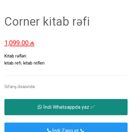
Corner kitab rəfi
1,099.00
₼
Kitab rəfləri
kitab refi
,
kitab refleri
Sifariş Əsasında
İndi Whatsappda yaz ✅
İndi Zəng et 📞