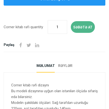
Corner kitab rəfi quantity
SƏBƏTƏ AT
Paylaş
MƏLUMAT
RƏYLƏR
Corner kitab rəfi dizaynı
Bu modeli dizaynına uyğun olan istənilən ölçüdə sifariş
edə bilərsiniz.
Modelin şəkildəki ölçüləri: Sağ tərəfdən uzunluğu
220sm, sol tərəfdən uzunluğu 140sm,