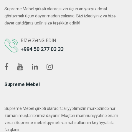
Supreme Mebel şirkəti olaraq sizin üçün ən yaxşı xidmət
göstərmək üçün dayanmadan çalışırıq. Bizi izlədiyiniz və bizə
dəyər qatdığınız üçün sizə təşəkkür edirik!
BIZƏ ZƏNG EDIN
+994 50 277 03 33
Supreme Mebel
Supreme Mebel şirkəti olaraq fəaliyyətimizin mərkəzində hər
zaman müştərilərimiz dayanır. Müştəri məmnuniyyətinə önəm
verən Supreme mebel qiymeti və məhsullarının keyfiyyəti ilə
fərqlənir.