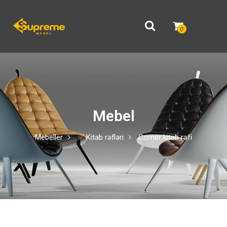
0
Mebel
Mebeller
✅ Kitab rəfləri
Corner kitab rəfi