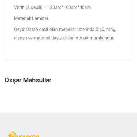
Vitrin (2 qapılı) – 120sm*160sm*40sm
Material: Laminat
Qeyd: Dəstə daxil olan mebellər üzərində ölçü, rəng,
dizayn və material dəyişiklikləri etmək mümkündür.
Oxşar Məhsullar