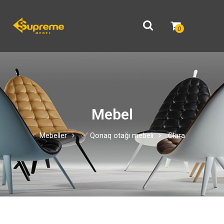
0
Mebel
Mebeller
✅ Qonaq otağı mebeli
Clara