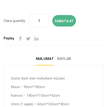
Clara quantity
SƏBƏTƏ AT
Paylaş
MƏLUMAT
RƏYLƏR
Dəstə daxil olan mebellərin ölçüləri:
Masa – 90sm*180sm
Kamod – 140sm*150sm*42sm
Vitrin (1 qapılı) – 60sm*160sm*40sm