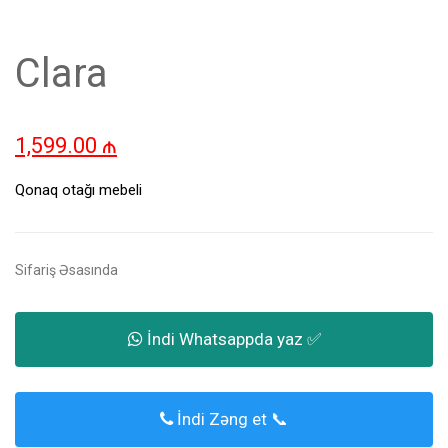
Clara
1,599.00
₼
Qonaq otağı mebeli
Sifariş Əsasında
İndi Whatsappda yaz ✅
İndi Zəng et 📞