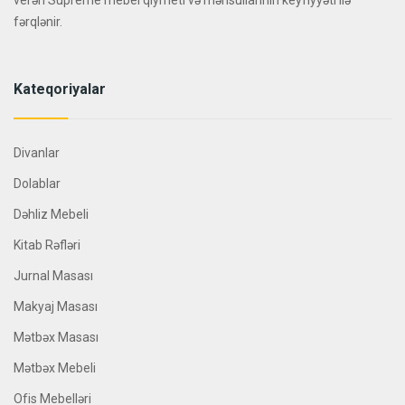
verən Supreme mebel qiymeti və məhsullarının keyfiyyəti ilə
fərqlənir.
Kateqoriyalar
Divanlar
Dolablar
Dəhliz Mebeli
Kitab Rəfləri
Jurnal Masası
Makyaj Masası
Mətbəx Masası
Mətbəx Mebeli
Ofis Mebelləri