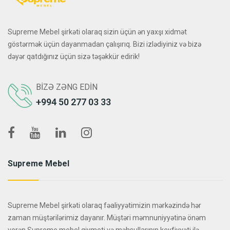
Supreme Mebel şirkəti olaraq sizin üçün ən yaxşı xidmət
göstərmək üçün dayanmadan çalışırıq. Bizi izlədiyiniz və bizə
dəyər qatdığınız üçün sizə təşəkkür edirik!
BIZƏ ZƏNG EDIN
+994 50 277 03 33
Supreme Mebel
Supreme Mebel şirkəti olaraq fəaliyyətimizin mərkəzində hər
zaman müştərilərimiz dayanır. Müştəri məmnuniyyətinə önəm