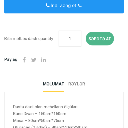
İndi Zəng et 📞
Billa mətbəx dəsti quantity
SƏBƏTƏ AT
Paylaş
MƏLUMAT
RƏYLƏR
Dəstə daxil olan mebellərin ölçüləri:
Künc Divan – 150sm*150sm
Masa – 80sm*50sm*75sm
Oturacaq (2 ədəd) – 40sm*40sm*40sm