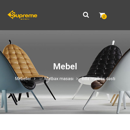
0
Mebel
Mebeller
✅ Mətbəx masası
Billa mətbəx dəsti