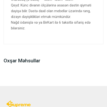
Qeyd: Künc divanın ölçülərinə əsasən dəstin qiyməti
dəyişə bilir. Dəstə daxil olan mebellər üzərində rəng,
dizayn dəyişiklikləri etmək mümkündür.
Nağd ödənişlə və ya BirKart ilə 6 taksitlə sifariş edə
bilərsiniz.
Oxşar Məhsullar