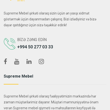
Supreme Mebel şirkəti olaraq sizin üçün ən yaxşı xidmət
göstərmək üçün dayanmadan çalışırıq. Bizi izlədiyiniz və bizə
dəyər qatdığınız üçün sizə təşəkkür edirik!
BIZƏ ZƏNG EDIN
+994 50 277 03 33
Supreme Mebel
Supreme Mebel şirkəti olaraq fəaliyyətimizin mərkəzində hər
zaman müştərilərimiz dayanır. Müştəri məmnuniyyətinə önəm
verən Supreme mebel qiymeti və məhsullarının keyfiyyəti ilə