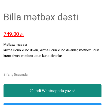
Billa mətbəx dəsti
749.00
₼
Mətbəx masası
kuxna ucun kunc divan
,
kuxna ucun kunc divanlar
,
metbex ucun
kunc divan
,
metbex ucun kunc divanlar
Sifariş Əsasında
İndi Whatsappda yaz ✅