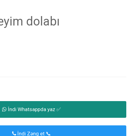
eyim dolabı
İndi Whatsappda yaz ✅
İndi Zəng et 📞