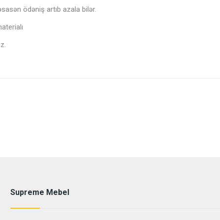
əsasən ödəniş artıb azala bilər.
aterialı
z.
Supreme Mebel