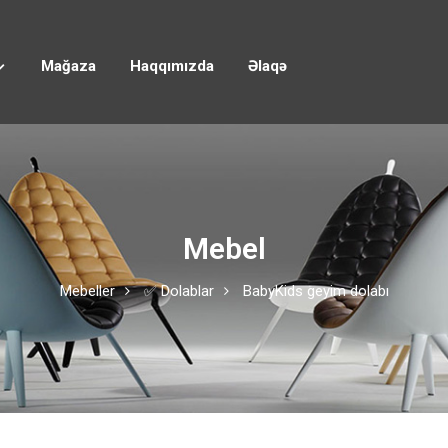
Mağaza
Haqqımızda
Əlaqə
Mebel
Mebeller
✅ Dolablar
BabyKids geyim dolabı