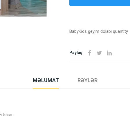
BabyKids geyim dolabı quantity
Paylaş
MƏLUMAT
RƏYLƏR
yi 55sm.