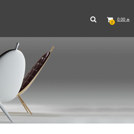
0.00
₼
0