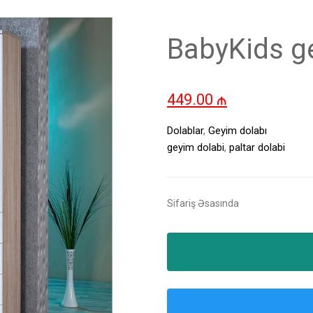
BabyKids g
449.00
₼
Dolablar
,
Geyim dolabı
geyim dolabi
,
paltar dolabi
Sifariş Əsasında